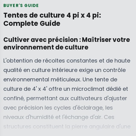
E
E
P
BUYER'S GUIDE
$
$
R
Tentes de culture 4 pi x 4 pi:
5
3
I
Complete Guide
9
9
C
9
9
E
Cultiver avec précision : Maîtriser votre
.
.
$
environnement de culture
9
9
2
9
9
8
L'obtention de récoltes constantes et de haute
C
C
9
qualité en culture intérieure exige un contrôle
A
A
.
environnemental méticuleux. Une tente de
D
D
9
culture de 4' x 4' offre un microclimat dédié et
,
,
5
N
N
C
confiné, permettant aux cultivateurs d'ajuster
O
O
A
avec précision les cycles d'éclairage, les
W
W
D
niveaux d'humidité et l'échange d'air. Ces
O
O
,
structures constituent la pierre angulaire d'une
N
N
N
S
S
O
culture hydroponique ou en terre réussie,