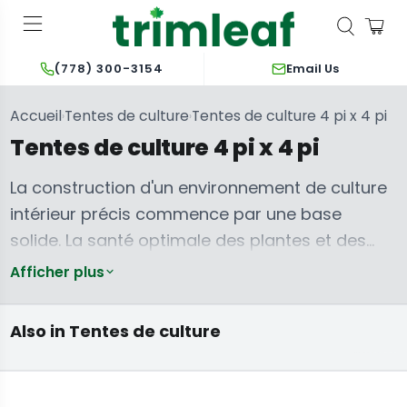
Email Us
(778) 300-3154
Accueil
Tentes de culture
Tentes de culture 4 pi x 4 pi
›
›
Tentes de culture 4 pi x 4 pi
La construction d'un environnement de culture
intérieur précis commence par une base
solide. La santé optimale des plantes et des
rendements généreux dépendent du contrôle
Afficher plus
de la lumière, de la température, de l'humidité
Tentes de
et de la circulation de l'air. Les tentes de culture
culture 2 pi x 2,5
Tentes de
Tentes de
Also in Tentes de culture
pi
culture 2 pi x 4 pi
culture 3' x 3'
c
dédiées de 4' x 4' offrent l'espace clos et
réfléchissant nécessaire pour gérer ces
facteurs environnementaux critiques, assurant