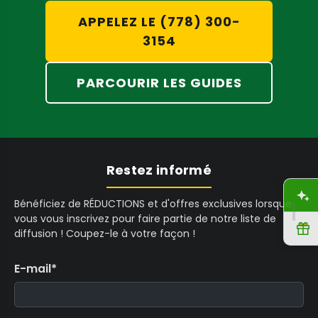
A
A
2
APPELEZ LE (778) 300-
D
D
9
3154
,
,
5
N
N
C
O
O
A
PARCOURIR LES GUIDES
W
W
D
O
O
,
N
N
N
S
S
O
A
A
W
Restez informé
L
L
O
A
E
E
N
Bénéficiez de RÉDUCTIONS et d'offres exclusives lorsque
vous vous inscrivez pour faire partie de notre liste de
F
F
S
R
diffusion ! Coupez-le à votre façon !
O
O
A
R
R
L
E-mail
*
$
$
E
1
1
F
,
,
O