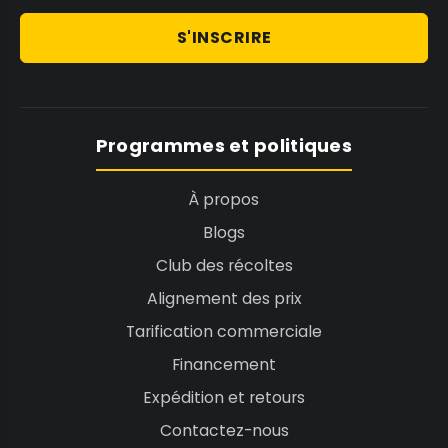
2
1
R
9
9
$
S'INSCRIRE
5
5
1
C
C
,
A
A
9
D
D
9
Programmes et politiques
5
C
À propos
A
Blogs
D
Club des récoltes
Alignement des prix
Tarification commerciale
Financement
Expédition et retours
Contactez-nous