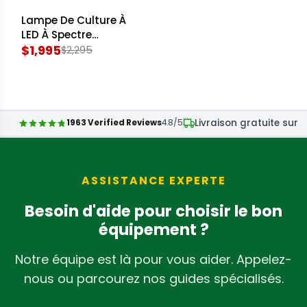
E
E
Lampe De Culture À
G
G
SOLD OUT
LED À Spectre
U
U
Complet Gavita Pro
$1,995
$2,295
L
L
R
RS 2400e
A
A
E
R
R
G
P
P
U
Livraison gratuite sur 
R
R
1963 Verified Reviews
4.8/5
L
I
I
A
C
C
R
E
E
P
ASSISTANCE EXPERTE
$
$
R
Besoin d'aide pour choisir le bon
1
1
I
équipement ?
,
,
C
3
4
E
Notre équipe est là pour vous aider. Appelez-
9
9
$
nous ou parcourez nos guides spécialisés.
5
5
2
C
C
,