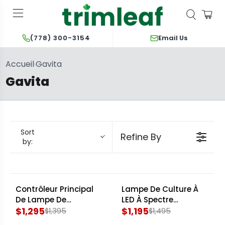
Email Us
(778) 300-3154
Accueil
Gavita
›
Gavita
Sort
Refine By
by:
Contrôleur Principal
Lampe De Culture À
SALE
SALE
De Lampe De
LED À Spectre
Croissance LED
$1,295
Complet Gavita RS
$1,195
$1,395
$1,495
R
R
Gavita EL3
1900e