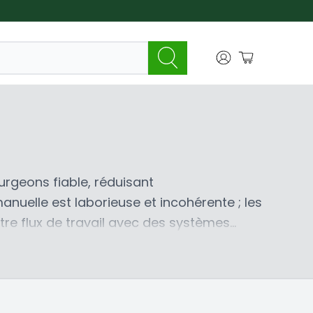
rgeons fiable, réduisant
anuelle est laborieuse et incohérente ; les
otre flux de travail avec des systèmes
icaces, conçues pour les applications
èmes Trimpro
et les
tailleuses Tom's
 la fleur. Ces machines robustes sont des
ystèmes de
onvoyeurs