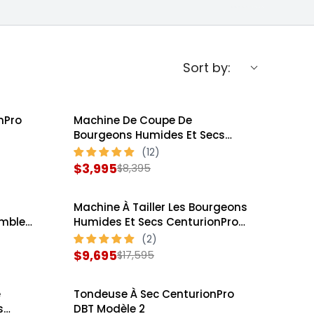
Sort by:
nPro
Machine De Coupe De
SALE
Bourgeons Humides Et Secs
CenturionPro Mini
$3,995
$8,395
R
E
Machine À Tailler Les Bourgeons
G
SALE
mble
Humides Et Secs CenturionPro
U
Gladiator
L
$9,695
$17,595
R
A
E
R
e
Tondeuse À Sec CenturionPro
G
P
SALE
s
DBT Modèle 2