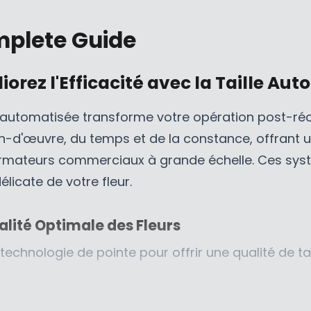
$
9
,
N
2
5
N
S
plete Guide
6
C
O
A
,
A
W
L
3
D
O
E
iorez l'Efficacité avec la Taille A
9
N
F
5
S
O
le automatisée transforme votre opération post-réc
C
A
R
-d'œuvre, du temps et de la constance, offrant une
A
L
$
D
E
2
ormateurs commerciaux à grande échelle. Ces systè
,
F
,
licate de votre fleur.
N
O
5
O
R
9
alité Optimale des Fleurs
W
$
5
O
1
C
technologie de pointe pour offrir une qualité de t
N
,
A
S
8
D
A
9
e :
Choisissez des machines capables de traiter à 