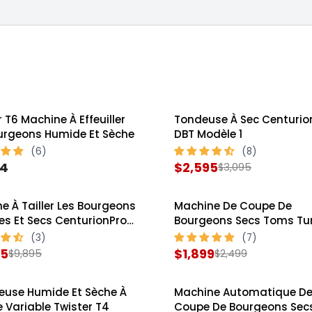
 T6 Machine À Effeuiller
Tondeuse À Sec Centurio
SALE
urgeons Humide Et Sèche
DBT Modèle 1
04
$2,595
$3,095
R
E
e À Tailler Les Bourgeons
Machine De Coupe De
G
SALE
s Et Secs CenturionPro
Bourgeons Secs Toms Tu
U
al
Trimmer 1900
L
95
$1,899
$9,895
$2,499
R
A
E
R
lleuse Humide Et Sèche À
Machine Automatique D
G
P
e Variable Twister T4
Coupe De Bourgeons Sec