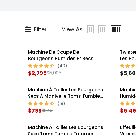
Filter
View As
Machine De Coupe De
Twister
SALE
Bourgeons Humides Et Secs
Les Bo
CenturionPro Tabletop Pro
$2,795
$5,6
$5,095
R
R
E
E
Machine À Tailler Les Bourgeons
Machin
G
G
SALE
SALE
Secs À Manivelle Toms Tumble
Humide
U
U
Trimmer 1600
Origin
L
L
$799
$5,4
$849
R
R
A
A
E
E
R
R
Machine À Tailler Les Bourgeons
Effeui
G
G
P
P
SALE
Secs Toms Tumble Trimmer
Vitess