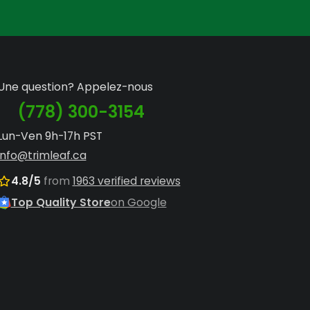
 machines puissantes comme le
ne utilisation continue.
mes de tri de bourgeons
pour classer
Une question? Appelez-nous
(778) 300-3154
tailleuses de bourgeons automatiques
Lun-Ven 9h-17h PST
ans des
pièces et accessoires
garantit la
info@trimleaf.ca
4.8/5
from
1963 verified reviews
Top Quality Store
on Google
imple utilisation ; des soins et une
ité de la coupe et préserver l'intégrité de