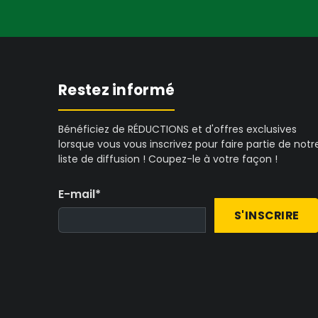
Échelle Commerciale et Gros Volume 
CenturionPro Gladiator Trimmer
, conç
Flux de Travail Post-Taille :
Améliorez 
Restez informé
automatiquement le produit taillé par ta
Bénéficiez de RÉDUCTIONS et d'offres exclusives
Si vos pratiques de culture exigent des 
lorsque vous vous inscrivez pour faire partie de notr
humides
ou des
tailleuses de bourgeons
liste de diffusion ! Coupez-le à votre façon !
longévité de la machine et des performan
E-mail
*
S'INSCRIRE
Maximiser les Performances et la Lo
Obtenir les meilleurs résultats de votre ma
technique appropriés sont cruciaux.
Entretien des Lames :
Nettoyez et affût