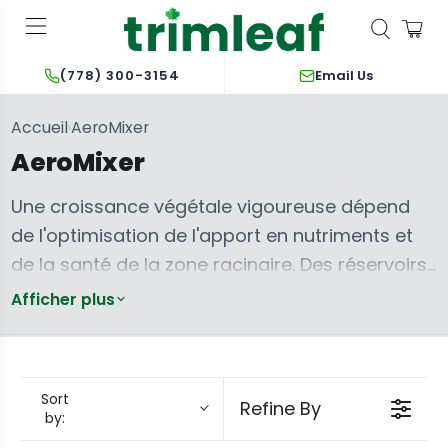
Email Us
(778) 300-3154
Accueil
AeroMixer
›
AeroMixer
Une croissance végétale vigoureuse dépend
de l'optimisation de l'apport en nutriments et
de la santé de la zone racinaire. Des réservoirs
stagnants avec une distribution inégale des
Afficher plus
nutriments et des niveaux d'oxygène dissous
sous-optimaux inhibent directement
l'absorption et la vitalité globale. Les systèmes
Sort
Refine By
AeroMixer répondent précisément à ces défis
by:
en offrant un mélange et une aération