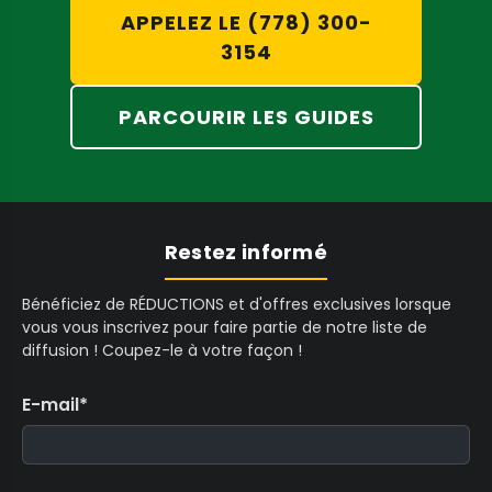
croissance plus prévisibles et des rendements
APPELEZ LE (778) 300-
accrus.
3154
Mélange puissant :
Obtenez une
PARCOURIR LES GUIDES
distribution constante des nutriments dans
tout votre réservoir, empêchant la
précipitation des nutriments et assurant
une absorption uniforme. La
pompe
Restez informé
AeroMixer Regular
offre une circulation
robuste pour les applications standards.
Bénéficiez de RÉDUCTIONS et d'offres exclusives lorsque
vous vous inscrivez pour faire partie de notre liste de
Aération supérieure :
Saturez votre solution
diffusion ! Coupez-le à votre façon !
nutritive avec de l'oxygène vital, favorisant
E-mail
*
un environnement racinaire aérobie sain et
éloignant les agents pathogènes nuisibles.
Construction durable :
Conçus avec des