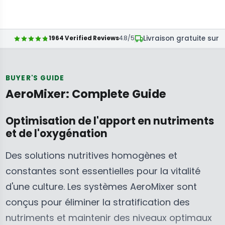
E
7
5
C
C
A
A
G
9
9
E
E
R
R
U
C
C
$
$
P
P
Livraison gratuite sur 
1964 Verified Reviews
4.8/5
L
A
A
1
4
R
R
A
D
D
6
1
I
I
R
9
9
C
C
P
BUYER'S GUIDE
C
C
E
E
R
AeroMixer: Complete Guide
A
A
$
$
I
D
D
3
3
C
Optimisation de l'apport en nutriments
9
5
E
et de l'oxygénation
9
9
$
C
C
2
Des solutions nutritives homogènes et
A
A
7
constantes sont essentielles pour la vitalité
D
D
9
d'une culture. Les systèmes AeroMixer sont
C
conçus pour éliminer la stratification des
A
D
nutriments et maintenir des niveaux optimaux