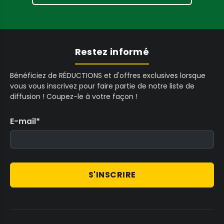
C
A
l'efficace
Speedee Trim Butterfly Blade
D
Trimmer
, ou les agressives Piranha,
Hammerhead, Sabertooth et les options
Restez informé
avancées P2. Chaque lame est adaptée à
des styles de coupe et des densités de
Bénéficiez de RÉDUCTIONS et d'offres exclusives lorsque
vous vous inscrivez pour faire partie de notre liste de
plantes spécifiques, garantissant une
diffusion ! Coupez-le à votre façon !
défoliation optimale.
E-mail
*
Liberté avec ou sans fil :
Que vous ayez
besoin d'une alimentation continue pour
des sessions prolongées ou de la flexibilité
illimitée des modèles alimentés par batterie,
S'INSCRIRE
les tondeuses à main offrent des
configurations avec et sans fil pour
répondre à vos besoins opérationnels et à