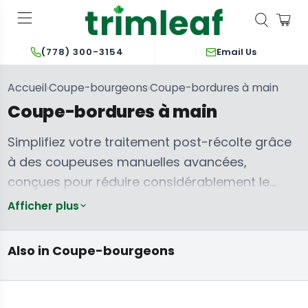
Email Us
(778) 300-3154
Accueil
Coupe-bourgeons
Coupe-bordures à main
›
›
Coupe-bordures à main
Simplifiez votre traitement post-récolte grâce
à des coupeuses manuelles avancées,
conçues pour réduire considérablement le
travail et améliorer la constance de la taille. La
Afficher plus
Machines à
taille manuelle peut entraîner la fatigue des
manucurer le
cannabis
Pièces et
travailleurs et des résultats incohérents, mais
humides et
Effeuilleuses à
accessoires
Also in Coupe-bourgeons
sèches
sec
pour tondeuses
des outils spécialement conçus transforment
cette tâche ardue en une opération efficace.
Ces appareils offrent le contrôle et la précision