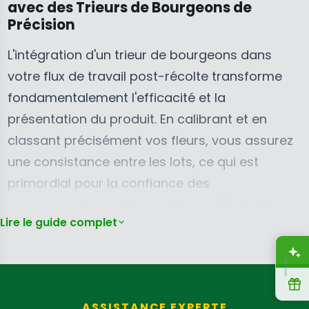
avec des Trieurs de Bourgeons de
L
W
D
D
6
5
2
Précision
E
O
,
7
C
2
F
N
N
C
A
,
L'intégration d'un trieur de bourgeons dans
O
S
O
A
D
9
votre flux de travail post-récolte transforme
R
A
W
D
,
9
fondamentalement l'efficacité et la
$
L
O
N
5
4
E
N
présentation du produit. En calibrant et en
O
C
,
F
S
W
A
classant précisément vos fleurs, vous assurez
4
O
A
O
D
une consistance entre les lots, ce qui est
9
R
L
N
primordial pour la confiance des
5
$
E
S
C
1
consommateurs et les systèmes d'emballage
F
A
A
8
O
Lire le guide complet
L
automatisés. Cette étape fondamentale réduit
D
,
R
E
non seulement le travail manuel, mais élève
A
9
$
F
également la valeur perçue et l'aptitude à la
9
1
O
R
commercialisation de votre récolte.
9
4
R
C
ASSISTANCE EXPERTE
,