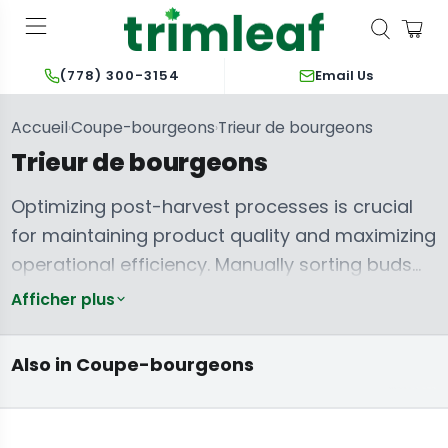
Email Us
(778) 300-3154
Accueil
Coupe-bourgeons
Trieur de bourgeons
›
›
Trieur de bourgeons
Optimizing post-harvest processes is crucial
for maintaining product quality and maximizing
operational efficiency. Manually sorting buds
by size is a laborious, time-consuming, and
Afficher plus
Machines à
often inconsistent task that can hinder
manucurer le
cannabis
throughput and reduce overall profitability.
humides et
Effeuilleuses à
Coupe-bordures
Also in Coupe-bourgeons
sèches
sec
à main
Automated bud sorters provide a precise,
mechanized solution, accurately separating
flowers into uniform grades. This crucial step