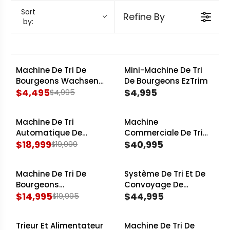
ensures product consistency, streamlines
Sort
Refine By
by:
packaging, and enhances market appeal.
These specialized machines deliver consistent
results, freeing up valuable labour for other
critical tasks. Explore advanced sorting
Machine De Tri De
Mini-Machine De Tri
SALE
Bourgeons Wachsen
De Bourgeons EzTrim
capabilities from leading manufacturers like
SS304
$4,495
$4,995
$4,995
R
R
EZTRIM
and
GreenBroz
, engineered to meet the
E
E
stringent demands of commercial cultivators
Machine De Tri
Machine
G
G
SALE
seeking to standardize their output and boost
Automatique De
Commerciale De Tri
U
U
processing speeds.
Bourgeons Toms
$18,999
De Bourgeons Mobius
$40,995
$19,999
L
L
R
R
M9
A
A
E
E
Machine De Tri De
Système De Tri Et De
R
R
G
G
SALE
Bourgeons
Convoyage De
P
P
U
U
CenturionPro
$14,995
Bourgeons GreenBroz
$44,995
$19,995
R
R
L
L
R
R
Rise-N-Sort
I
I
A
A
E
E
C
Trieur Et Alimentateur
C
Machine De Tri De
R
R
G
G
SALE