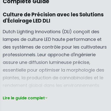
Complete Guide
4
,
C
9
4
E
Culture de Précision avec les Solutions
.
9
$
d'Éclairage LED DLI
9
9
1
5
.
,
Dutch Lighting Innovations (DLI) conçoit des
C
9
8
lampes de culture LED haute performance et
A
5
9
des systèmes de contrôle pour les cultivateurs
D
C
9
professionnels. Leur approche d'ingénierie
,
A
.
N
D
9
assure une diffusion lumineuse précise,
O
,
5
essentielle pour optimiser la morphologie des
W
N
C
plantes, la production de cannabinoïdes et le
O
O
A
rendement global dans les environnements
N
W
D
S
O
contrôlés. Les luminaires DLI représentent une
Lire le guide complet
A
N
avancée significative dans l'éclairage horticole,
L
S
allant au-delà des systèmes HPS traditionnels
E
A