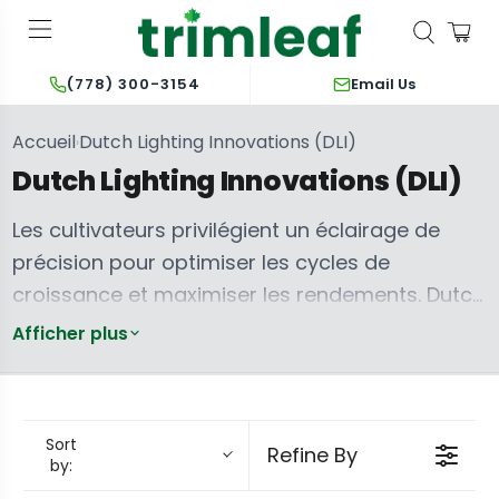
Email Us
(778) 300-3154
Accueil
Dutch Lighting Innovations (DLI)
›
Dutch Lighting Innovations (DLI)
Les cultivateurs privilégient un éclairage de
précision pour optimiser les cycles de
croissance et maximiser les rendements. Dutch
Lighting Innovations (DLI) conçoit des lampes
Afficher plus
de croissance LED avancées, offrant aux
cultivateurs un contrôle inégalé sur leurs
environnements de culture. Les luminaires DLI
Sort
Refine By
offrent des sorties à spectre complet sur
by:
mesure, garantissant que les plantes reçoivent