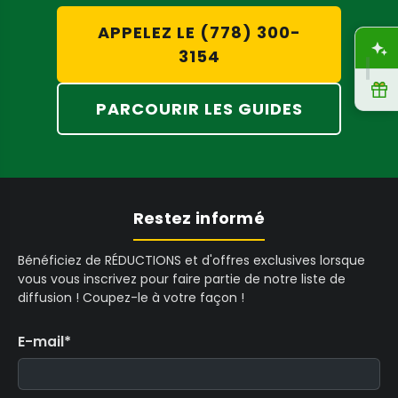
croissance pour vous et agiront selon leur
APPELEZ LE (778) 300-
programme.
A
3154
R
L'automatisation du processus de culture
PARCOURIR LES GUIDES
permet un meilleur contrôle. Le fait d'avoir des
préréglages signifie moins d'erreurs, car ces
boîtes de culture fourniront à vos plantes ce
dont elles ont besoin à ce moment-là.
Restez informé
Bénéficiez de RÉDUCTIONS et d'offres exclusives lorsque
Et surtout, les boîtes de culture automatisées
vous vous inscrivez pour faire partie de notre liste de
offrent de bons rendements. Comme les
diffusion ! Coupez-le à votre façon !
plantes obtiennent exactement ce dont elles
E-mail
*
ont besoin au moment opportun et sans
aucune hésitation, vous êtes sûr d'obtenir