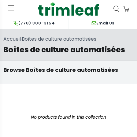
Email Us
(778) 300-3154
Accueil
Boîtes de culture automatisées
›
Boîtes de culture automatisées
Armoire
intérieure
fermée et unités
de culture
entièrement
Browse Boîtes de culture automatisées
automatisées
No products found in this collection