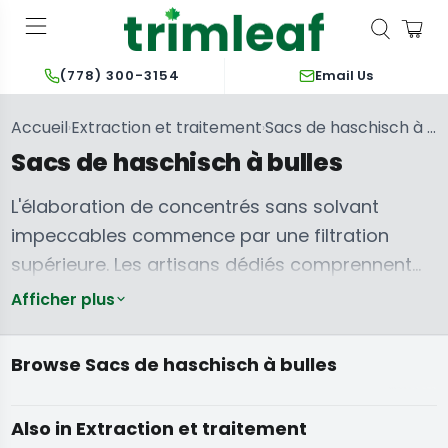
Email Us
(778) 300-3154
Accueil
Extraction et traitement
Sacs de haschisch à bulles
›
›
Sacs de haschisch à bulles
L'élaboration de concentrés sans solvant
impeccables commence par une filtration
supérieure. Les artisans dédiés comprennent
que des sacs à bubble hash de haute qualité
Afficher plus
sont la pierre angulaire d'une extraction à l'eau
Sacs pour
Sacs pour
extraction à
extraction à
glacée efficace, garantissant une séparation
l'eau glacée de
l'eau glacée de
Browse Sacs de haschisch à bulles
32 gallons
20 gallons
maximale des glandes résineuses et une
Machine
pureté inégalée. L'obtention d'extraits propres
d'extraction
Also in Extraction et traitement
d'éthanol
et savoureux repose sur des sacs durables et