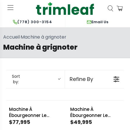
Email Us
(778) 300-3154
Accueil
Machine à grignoter
›
Machine à grignoter
Sort
Refine By
by:
Machine À
Machine À
Ébourgeonner Le
Ébourgeonner Le
Chanvre Munch
$77,995
Chanvre Munch
$49,995
R
R
Machine Cluster
Machine Double