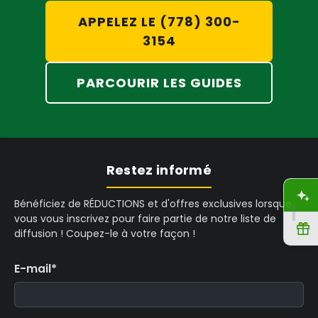
C
C
,
APPELEZ LE (778) 300-
A
A
9
3154
D
D
9
5
C
PARCOURIR LES GUIDES
A
D
Restez informé
A
Bénéficiez de RÉDUCTIONS et d'offres exclusives lorsque
vous vous inscrivez pour faire partie de notre liste de
R
diffusion ! Coupez-le à votre façon !
E-mail
*