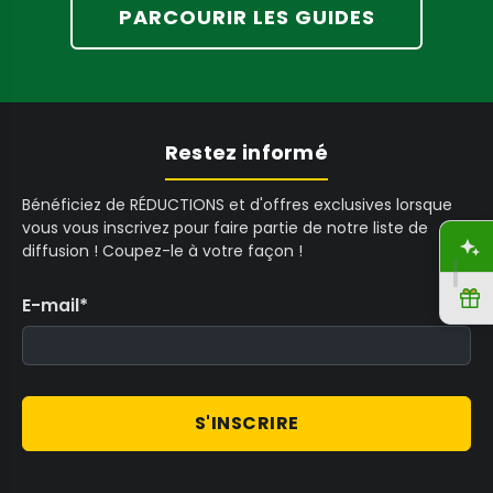
A
PARCOURIR LES GUIDES
D
,
N
O
W
Restez informé
O
N
Bénéficiez de RÉDUCTIONS et d'offres exclusives lorsque
vous vous inscrivez pour faire partie de notre liste de
S
A
diffusion ! Coupez-le à votre façon !
A
L
R
E-mail
*
E
F
O
R
$
S'INSCRIRE
2
,