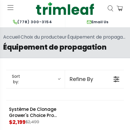
Email Us
(778) 300-3154
Accueil
Choix du producteur
Équipement de propagation
›
›
Équipement de propagation
Sort
Refine By
by:
Système De Clonage
SALE
Grower's Choice Pro
Pod
$2,199
$2,499
R