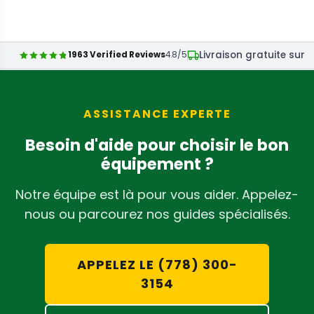
E
G
U
Livraison gratuite sur 
1963 Verified Reviews
4.8/5
L
A
R
P
ASSISTANCE EXPERTE
R
Besoin d'aide pour choisir le bon
I
équipement ?
C
E
Notre équipe est là pour vous aider. Appelez-
$
nous ou parcourez nos guides spécialisés.
2
,
4
APPELEZ LE (778) 300-
9
3154
9
C