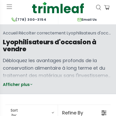
Email Us
(778) 300-3154
Accueil
Récolter correctement
Lyophilisateurs d'occasion à vendre
›
›
Lyophilisateurs d'occasion à
vendre
Débloquez les avantages profonds de la
conservation alimentaire à long terme et du
traitement des matériaux sans l'investissement
lourd d'un équipement neuf. Les lyophilisateurs
Afficher plus
usagés offrent une voie économique pour
sécuriser votre approvisionnement alimentaire,
minimiser les déchets et améliorer votre
Sort
Refine By
préparation pour tout avenir. Ces unités offrent
by: