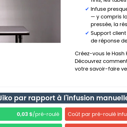
Infuse presqu
— y compris l
pressée, la ré
Support clien
de réponse de
Créez-vous le Hash H
Découvrez comment
votre savoir-faire 
Jiko par rapport à l'infusion manuell
0,03 $
/pré-roulé
Coût par pré-roulé inf