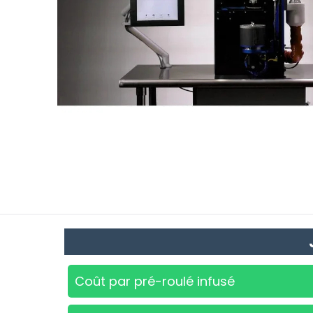
Coût par pré-roulé infusé