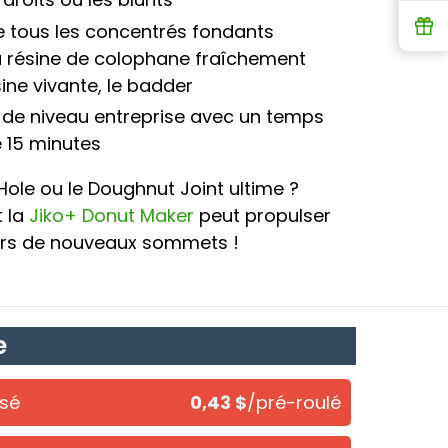
R
e tous les concentrés fondants
a résine de colophane fraîchement
sine vivante, le badder
t de niveau entreprise avec un temps
 15 minutes
ole ou le Doughnut Joint ultime ?
 la
Jiko+ Donut Maker
peut propulser
vers de nouveaux sommets !
e
usé
0,43 $
/pré-roulé