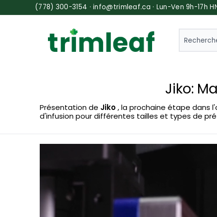
(778) 300-3154 · info@trimleaf.ca · Lun-Ven 9h-17h H
SEARCH
Jiko: M
Présentation de
Jiko
, la prochaine étape dans l'
d'infusion pour différentes tailles et types de 