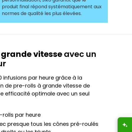
produit final répond systématiquement aux
normes de qualité les plus élevées.
 grande vitesse
avec un
ur
0 infusions par heure grâce à la
on de pre-rolls à grande vitesse de
e efficacité optimale avec un seul
-rolls par heure
ec presque tous les cônes pré-roulés
A
s droits ou les blunts