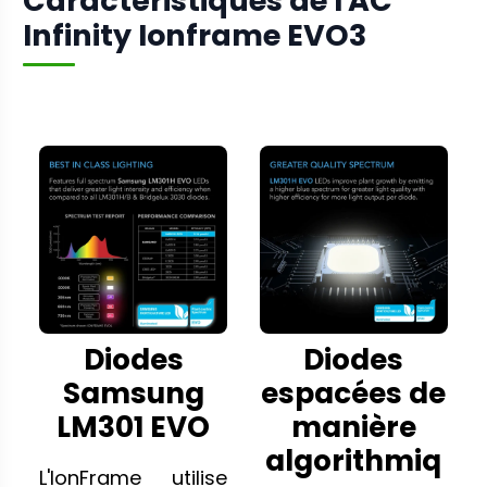
Caractéristiques de l'AC
Infinity Ionframe EVO3
Diodes
Diodes
Samsung
espacées de
LM301 EVO
manière
algorithmiq
L'IonFrame utilise