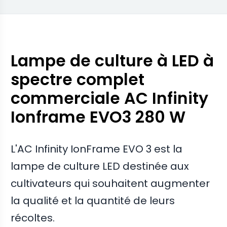
atrophiée sur les bords de la canopée
Les cultivateurs utilisant l'automatisation basée
sur l'application disent qu'ils ne se soucient plus
des réglages manuels quotidiens de l'intensité
lumineuse et de la synchronisation
Lampe de culture à LED à
spectre complet
commerciale AC Infinity
Ionframe EVO3 280 W
L'AC Infinity IonFrame EVO 3 est la
lampe de culture LED destinée aux
cultivateurs qui souhaitent augmenter
la qualité et la quantité de leurs
récoltes.