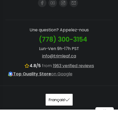
Une question? Appelez-nous
(778) 300-3154
Lun-Ven 9h-17h PST
info@trimleaf.ca
4.8/5
from
1963 verified reviews
Top Quality Store
on Google
© 2026
Trimleaf Canada
.
Plan du site
.
Conditions
Lampe de culture à LED à spectre complet c...