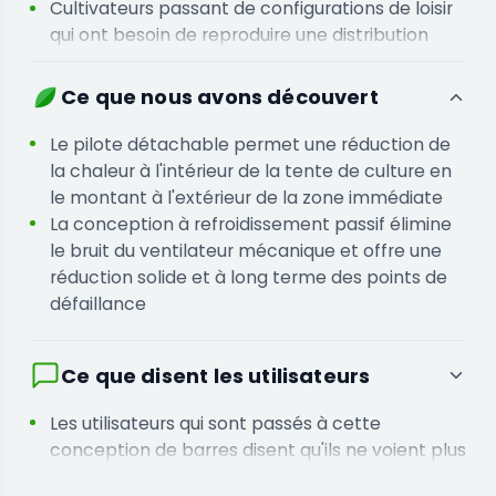
Cultivateurs passant de configurations de loisir
qui ont besoin de reproduire une distribution
lumineuse uniforme et professionnelle dans un
espace de 60x120 cm
Ce que nous avons découvert
Gestionnaires d'installations qui ont besoin de
programmes d'éclairage précis et
Le pilote détachable permet une réduction de
programmables pouvant être contrôlés à
la chaleur à l'intérieur de la tente de culture en
distance via Wi-Fi
le montant à l'extérieur de la zone immédiate
La conception à refroidissement passif élimine
le bruit du ventilateur mécanique et offre une
réduction solide et à long terme des points de
défaillance
Ce que disent les utilisateurs
Les utilisateurs qui sont passés à cette
conception de barres disent qu'ils ne voient plus
de points chauds localisés ou de croissance