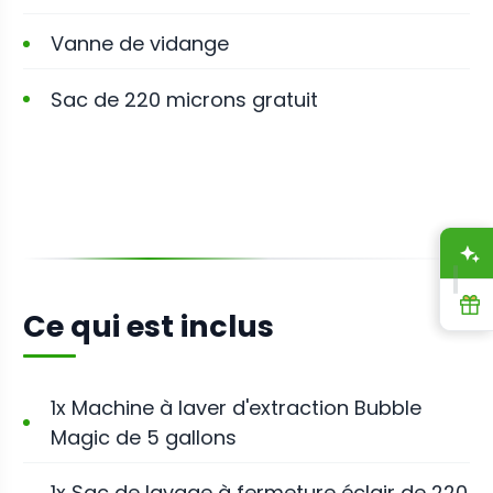
Vanne de vidange
Sac de 220 microns gratuit
A
R
Ce qui est inclus
1x Machine à laver d'extraction Bubble
Magic de 5 gallons
1x Sac de lavage à fermeture éclair de 220