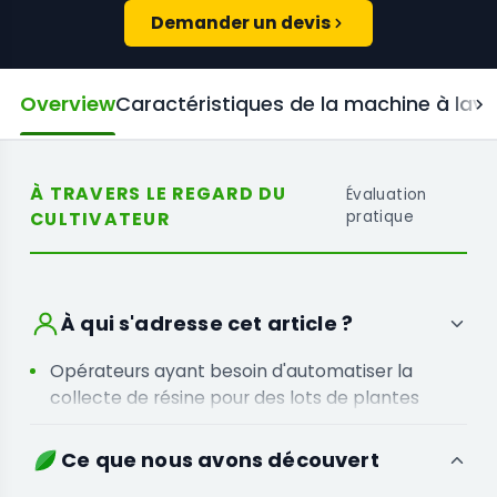
Demander un devis
Overview
Caractéristiques de la machine à lave
À TRAVERS LE REGARD DU
Évaluation
CULTIVATEUR
pratique
À qui s'adresse cet article ?
Opérateurs ayant besoin d'automatiser la
collecte de résine pour des lots de plantes
spécifiques sans main-d'œuvre d'agitation
manuelle.
Ce que nous avons découvert
Producteurs qui privilégient la cohérence des