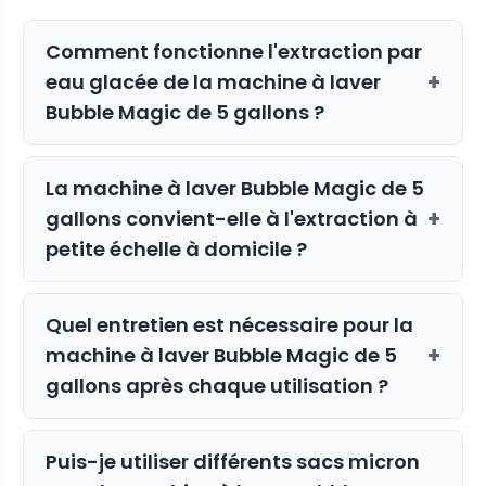
Comment fonctionne l'extraction par
+
eau glacée de la machine à laver
Bubble Magic de 5 gallons ?
L'unité utilise de l'eau glacée et une
La machine à laver Bubble Magic de 5
agitation automatisée pour séparer les
+
gallons convient-elle à l'extraction à
trichomes de la matière végétale. La
petite échelle à domicile ?
minuterie de 15 minutes exécute des
cycles de mélange avec des intervalles
Oui, la capacité de 5 gallons la rend
de 3 minutes, permettant à l'eau glacée
Quel entretien est nécessaire pour la
idéale pour un usage personnel et de
de geler et de briser les trichomes tout
+
machine à laver Bubble Magic de 5
petits lots. Le mélange automatisé
en agitant doucement le mélange pour
gallons après chaque utilisation ?
élimine l'agitation manuelle, ce qui la
une séparation optimale.
rend parfaite pour les débutants ou
Après l'extraction, utilisez la vanne de
ceux qui traitent de plus petites
Puis-je utiliser différents sacs micron
vidange intégrée pour vider
quantités de matériel à la maison.