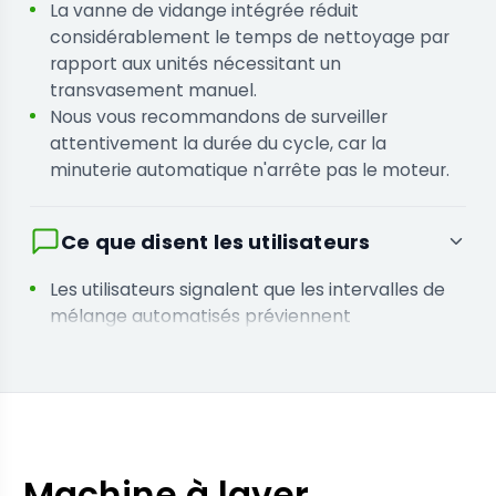
processus et qui ont besoin d'un
La vanne de vidange intégrée réduit
chronométrage automatisé pour éviter le
considérablement le temps de nettoyage par
surtraitement du matériel.
rapport aux unités nécessitant un
transvasement manuel.
Nous vous recommandons de surveiller
attentivement la durée du cycle, car la
minuterie automatique n'arrête pas le moteur.
Ce que disent les utilisateurs
Les utilisateurs signalent que les intervalles de
mélange automatisés préviennent
l'épuisement souvent causé par les méthodes
fastidieuses de brassage manuel.
Les opérateurs affirment que la durée
constante du cycle leur permet d'effectuer
plusieurs tâches de récolte sans surveillance
constante.
Machine à laver