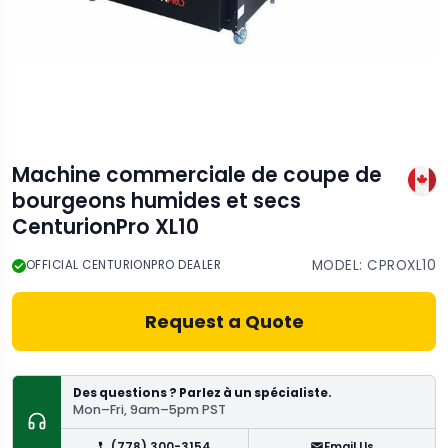
Machine commerciale de coupe de
bourgeons humides et secs
CenturionPro XL10
MODEL:
CPROXL10
OFFICIAL CENTURIONPRO DEALER
Request a Quote
Des questions ? Parlez à un spécialiste.
Mon–Fri, 9am–5pm PST
(778) 300-3154
Email Us