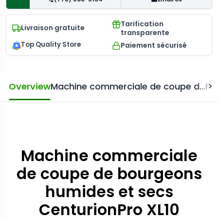
Tarification
Livraison gratuite
transparente
Top Quality Store
Paiement sécurisé
Overview
Machine commerciale de coupe d...
Poi
Machine commerciale
de coupe de bourgeons
humides et secs
CenturionPro XL10