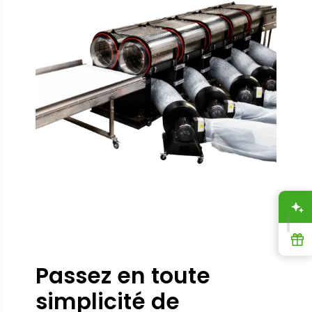
A
R
Passez en toute
simplicité de