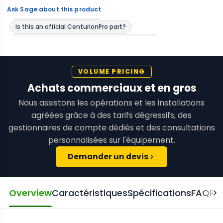
Ask Sage about this product
VOLUME PRICING
Achats commerciaux et en gros
Nous assistons les opérations et les installations
agréées grâce à des tarifs dégressifs, des
gestionnaires de compte dédiés et des consultations
personnalisées sur l'équipement.
Demander un devis
Overview
Caractéristiques
Spécifications
FAQ
Re