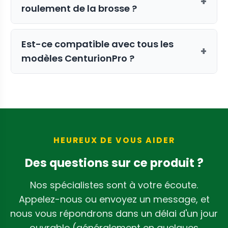
+
roulement de la brosse ?
Si vous remarquez des vibrations
Est-ce compatible avec tous les
excessives, du bruit, ou si l'ensemble de
+
modèles CenturionPro ?
brosse ne tourne pas en douceur
pendant le fonctionnement, il est
Oui, ce roulement est conçu pour les
probable qu'il soit temps d'inspecter et
modèles Gladiator, Mini, Original, Silver
de remplacer le roulement.
Bullet et Tabletop.
HEUREUX DE VOUS AIDER
Des questions sur ce produit ?
Nos spécialistes sont à votre écoute.
Appelez-nous ou envoyez un message, et
nous vous répondrons dans un délai d'un jour
ouvrable (généralement en quelques