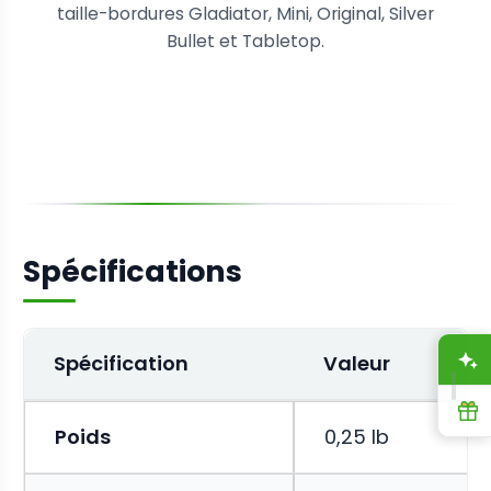
taille-bordures Gladiator, Mini, Original, Silver
Bullet et Tabletop.
Spécifications
Spécification
Valeur
A
R
Poids
0,25 lb