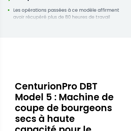
Les opérations passées à ce modèle affirment
avoir récupéré plus de 80 heures de travail
hebdomadaire auparavant consacrées à la
taille.
Les utilisateurs qui rencontraient auparavant
des difficultés avec des lots incohérents
rapportent que la vanne de minuterie conduit à
un rendement plus uniforme.
CenturionPro DBT
Model 5 : Machine de
coupe de bourgeons
secs à haute
capacité pour le