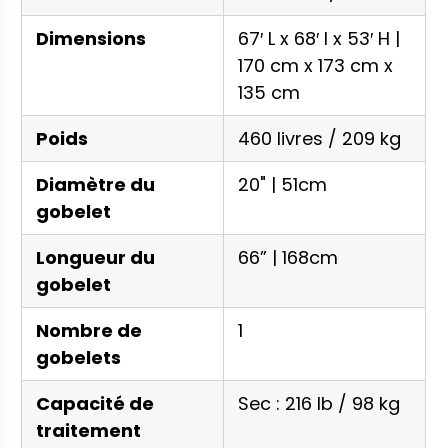
Dimensions
67′ L x 68′ l x 53′ H |
170 cm x 173 cm x
135 cm
Poids
460 livres / 209 kg
Diamètre du
20" | 51cm
gobelet
Longueur du
66” | 168cm
gobelet
Nombre de
1
gobelets
Capacité de
Sec : 216 lb / 98 kg
traitement