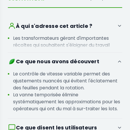
À qui s'adresse cet article ?
Les transformateurs gérant d'importantes
récoltes qui souhaitent s'éloigner du travail
manuel pour respecter des délais serrés.
Les responsables d'installations gérant des lots
Ce que nous avons découvert
massifs qui ont besoin d'une production
constante malgré des densités florales
Le contrôle de vitesse variable permet des
variables.
ajustements nuancés qui évitent l'éclatement
des feuilles pendant la rotation.
La vanne temporisée élimine
systématiquement les approximations pour les
opérateurs qui ont du mal à sur-traiter les lots.
Ce que disent les utilisateurs