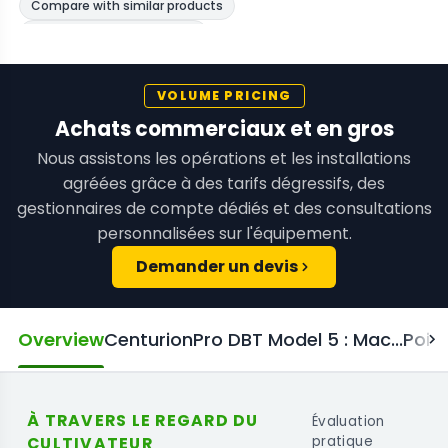
VOLUME PRICING
Achats commerciaux et en gros
Nous assistons les opérations et les installations
agréées grâce à des tarifs dégressifs, des
gestionnaires de compte dédiés et des consultations
personnalisées sur l'équipement.
Demander un devis
Overview
CenturionPro DBT Model 5 : Mac...
Point
À TRAVERS LE REGARD DU
Évaluation
CULTIVATEUR
pratique