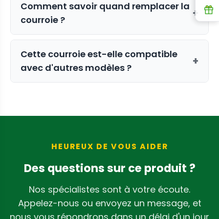
Comment savoir quand remplacer la
R
+
courroie ?
Si vous remarquez un bruit excessif, un
Cette courroie est-elle compatible
effilochage visible ou si les tambours
+
avec d'autres modèles ?
tournent de manière inconsistante, il est
temps de remplacer votre courroie
Non, cette courroie spécifique est
d'entraînement.
fabriquée exclusivement pour le
CenturionPro Gladiator. Veuillez
consulter nos autres listes de pièces
pour différents modèles.
HEUREUX DE VOUS AIDER
Des questions sur ce produit ?
Nos spécialistes sont à votre écoute.
Appelez-nous ou envoyez un message, et
nous vous répondrons dans un délai d'un jour