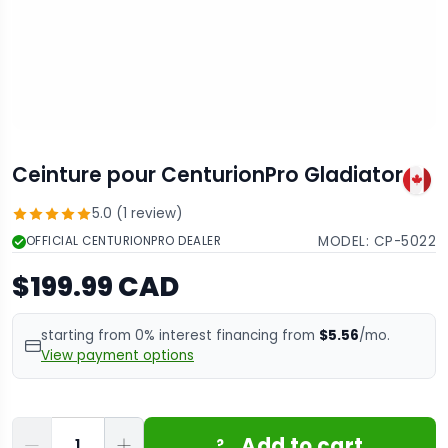
Ceinture pour CenturionPro Gladiator
5.0 (1 review)
MODEL:
CP-5022
OFFICIAL CENTURIONPRO DEALER
$199.99 CAD
starting from 0% interest financing from
$5.56
/mo.
View payment options
Quantité
Add to cart
?