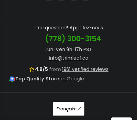
Une question? Appelez-nous
(778) 300-3154
Lun-Ven 9h-17h PST
info@trimleaf.ca
4.8/5
from
1961 verified reviews
Top Quality Store
on Google
© 2026
Trimleaf Canada
.
Plan du site
.
Conditions
Ceinture pour CenturionPro Gladiator
Add to Cart
d'utilisation
. Tous droits réservés.