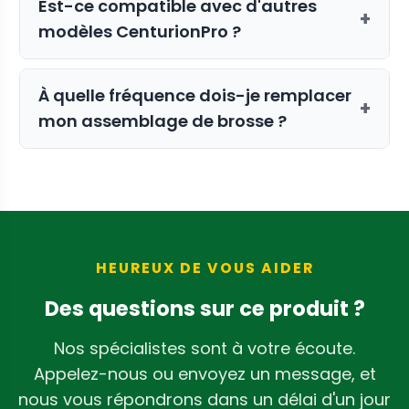
Est-ce compatible avec d'autres
+
modèles CenturionPro ?
Cet assemblage spécifique est conçu
À quelle fréquence dois-je remplacer
pour le CenturionPro Mini. Pour les
+
mon assemblage de brosse ?
autres modèles, veuillez consulter notre
assemblage de brosse pour les taille-
La fréquence de remplacement dépend
herbes CenturionPro
.
du volume d'utilisation. Si vous
constatez une diminution de la qualité
de coupe ou de l'efficacité, il est
probablement temps de le renouveler.
HEUREUX DE VOUS AIDER
Des questions sur ce produit ?
Nos spécialistes sont à votre écoute.
Appelez-nous ou envoyez un message, et
nous vous répondrons dans un délai d'un jour