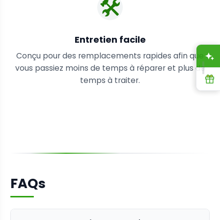
🛠️
Entretien facile
Conçu pour des remplacements rapides afin que
A
vous passiez moins de temps à réparer et plus de
R
temps à traiter.
FAQs