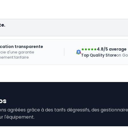
te.
ication transparente
4.8/5 average
cie d'une garantie
Top Quality Store
on Go
nement tarifaire
os
tions agréées grâce à des tarifs dégressifs, des gestionna
ur l'équipement.