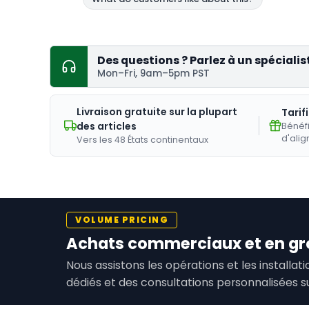
Des questions ? Parlez à un spécialis
Mon–Fri, 9am–5pm PST
Livraison gratuite sur la plupart
Tarif
des articles
Bénéfi
d'alig
Vers les 48 États continentaux
VOLUME PRICING
Achats commerciaux et en gr
Nous assistons les opérations et les installa
dédiés et des consultations personnalisées s