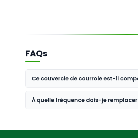
FAQs
Ce couvercle de courroie est-il com
Oui, ce couvercle de courroie est spéc
À quelle fréquence dois-je remplacer 
Vous devez inspecter régulièrement vot
signes d'usure physique, il est temps 
efficacement.