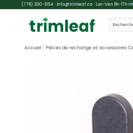
(778) 300-3154 · info@trimleaf.ca · Lun-Ven 9h-17h H
SEARCH
Accueil
Pièces de rechange et accessoires C