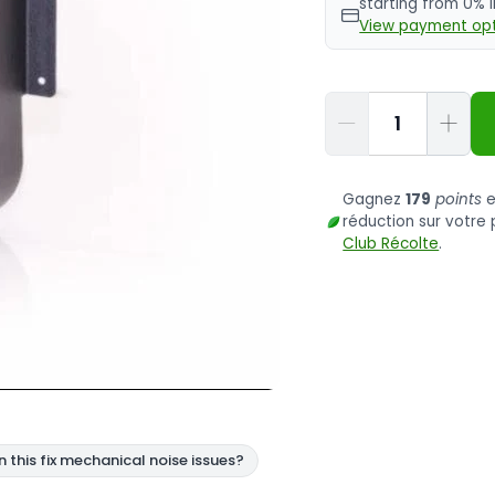
starting from 0% 
View payment opt
Quantité
Gagnez
179
points
e
réduction sur votr
Club Récolte
.