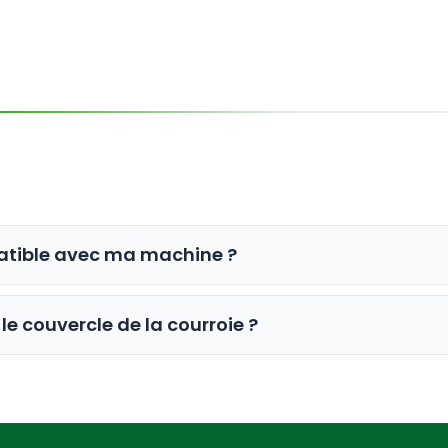
patible avec ma machine ?
ialement conçu pour les tondeuses CenturionPro Mi
le couvercle de la courroie ?
re couvercle de courroie. Si vous constatez des fi
de le remplacer pour garantir que votre tondeuse f