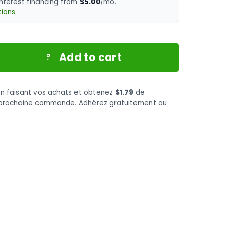
interest financing from
$5.00
/mo.
ions
Add to cart
?
n faisant vos achats et obtenez
$1.79
de
e prochaine commande. Adhérez gratuitement au