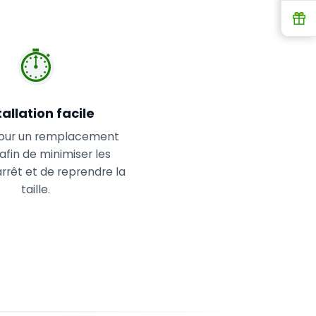
R
⏱️
tallation facile
our un remplacement
afin de minimiser les
rrêt et de reprendre la
taille.