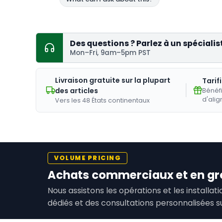
Des questions ? Parlez à un spécialis
Mon–Fri, 9am–5pm PST
Livraison gratuite sur la plupart
Tarif
des articles
Bénéfi
d'alig
Vers les 48 États continentaux
VOLUME PRICING
Achats commerciaux et en gr
Nous assistons les opérations et les installa
dédiés et des consultations personnalisées s