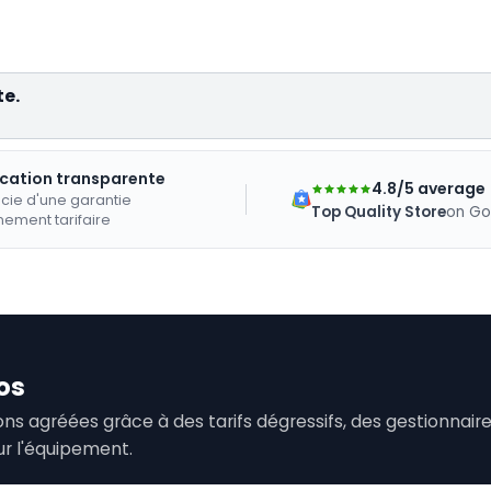
te.
ication transparente
4.8/5 average
cie d'une garantie
Top Quality Store
on Go
nement tarifaire
os
tions agréées grâce à des tarifs dégressifs, des gestionna
ur l'équipement.