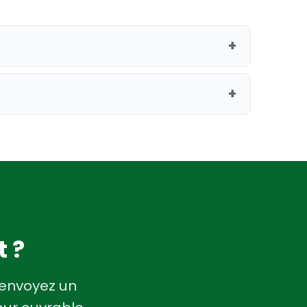
+
autres modèles, consultez notre
capot
+
CenturionPro Gladiator
.
achine puisse aspirer efficacement la
on, ce qui se traduit par une coupe
t ?
 envoyez un