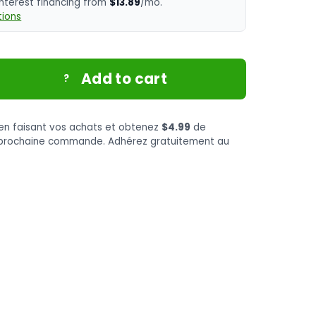
interest financing from
$13.89
/mo.
ions
Add to cart
?
en faisant vos achats et obtenez
$4.99
de
e prochaine commande. Adhérez gratuitement au