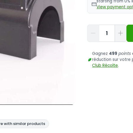
starting from 0% 
View payment opt
Quantité
Gagnez
499
points
réduction sur votr
Club Récolte
.