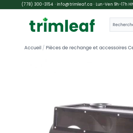
(778) 300-3154 · info@trimleaf.ca · Lun-Ven 9h-17h H
SEARCH
Accueil
Pièces de rechange et accessoires C