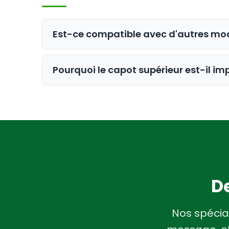
Est-ce compatible avec d'autres mod
Non, ce couvercle spécifique est conç
Pourquoi le capot supérieur est-il i
supérieur en plastique pour CenturionP
Le capot supérieur est essentiel pour m
matière végétale dans les lames. Un c
inégale.
De
Nos spécia