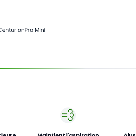
CenturionPro Mini
💨
rieure
Maintient l'aspiration
Ajus