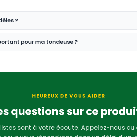
èles ?
u exclusivement pour le CenturionPro Mini. Pour d'
mportant pour ma tondeuse ?
ro Original
ou
capot supérieur en plastique pour 
aintenir le joint d'étanchéité requis afin que la m
ouvercle endommagé entraîne une perte d'aspirati
HEUREUX DE VOUS AIDER
s questions sur ce produi
listes sont à votre écoute. Appelez-nous ou