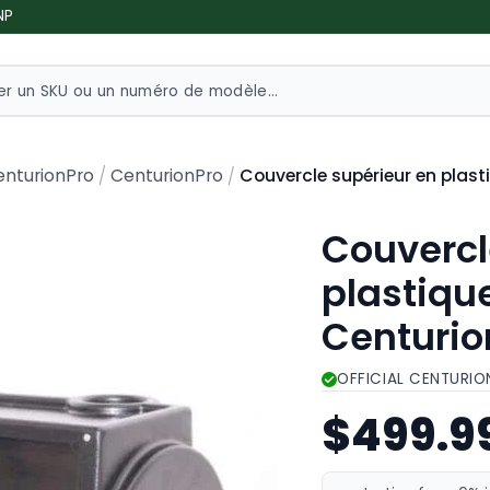
NP
Couvercle supérieur en plast
enturionPro
CenturionPro
Couvercl
plastiqu
Centurio
OFFICIAL CENTURIO
$499.9