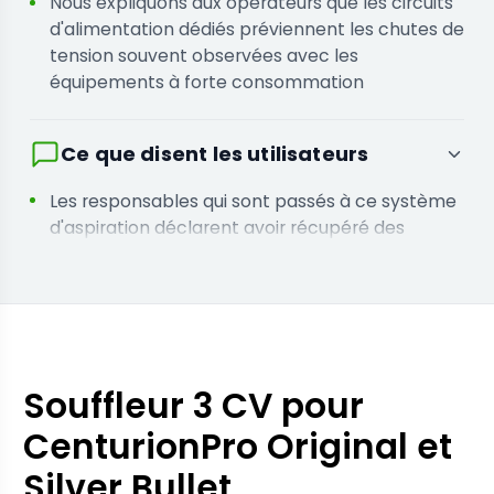
Nous expliquons aux opérateurs que les circuits
d'alimentation dédiés préviennent les chutes de
tension souvent observées avec les
équipements à forte consommation
Ce que disent les utilisateurs
Les responsables qui sont passés à ce système
d'aspiration déclarent avoir récupéré des
heures de travail auparavant consacrées au
nettoyage manuel des déchets
Les installations qui ont adopté ce souffleur
signalent un environnement de travail plus
propre et une réduction de l'accumulation de
débris dans l'espace de travail
Souffleur 3 CV pour
CenturionPro Original et
Silver Bullet