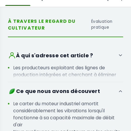
À TRAVERS LE REGARD DU
Évaluation
CULTIVATEUR
pratique
À qui s'adresse cet article ?
Les producteurs exploitant des lignes de
production intégrées et cherchant à éliminer
les goulots d'étranglement liés à la
manipulation manuelle des déchets entre les
Ce que nous avons découvert
étapes
Les exploitations agricoles actuellement
Le carter du moteur industriel amortit
confrontées à des temps d'arrêt importants
considérablement les vibrations lorsqu'il
après la récolte en raison de cycles de
fonctionne à sa capacité maximale de débit
nettoyage inefficaces
d'air