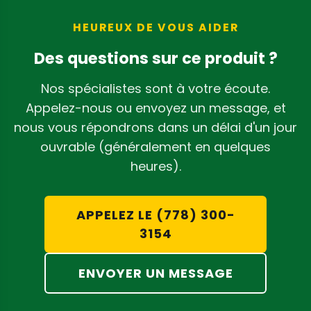
plus petites, veuillez consulter notre
souffleur 1,5 CV pour CenturionPro Mini
HEUREUX DE VOUS AIDER
ou notre
souffleur 1 CV pour
Des questions sur ce produit ?
CenturionPro Tabletop
.
Nos spécialistes sont à votre écoute.
Appelez-nous ou envoyez un message, et
nous vous répondrons dans un délai d'un jour
ouvrable (généralement en quelques
heures).
APPELEZ LE (778) 300-
3154
ENVOYER UN MESSAGE