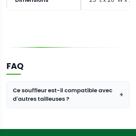
FAQ
Ce souffleur est-il compatible avec
+
d'autres tailleuses ?
Ce souffleur de 3 CV est spécifiquement
calibré pour les modèles CenturionPro
Original et Silver Bullet. Pour les unités