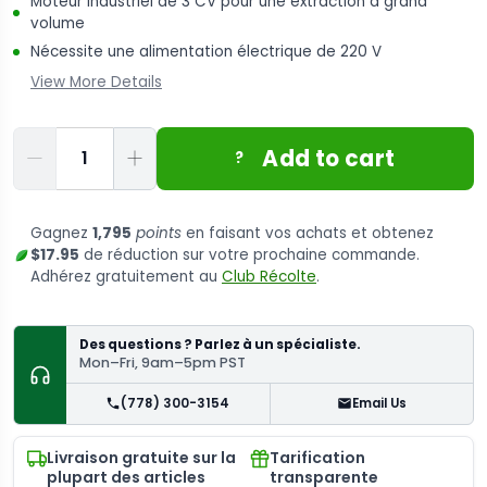
Moteur industriel de 3 CV pour une extraction à grand
volume
Nécessite une alimentation électrique de 220 V
View More Details
Quantité
Add to cart
?
Gagnez
1,795
points
en faisant vos achats et obtenez
$17.95
de réduction sur votre prochaine commande.
Adhérez gratuitement au
Club Récolte
.
Des questions ? Parlez à un spécialiste.
Mon–Fri, 9am–5pm PST
(778) 300-3154
Email Us
Livraison gratuite sur la
Tarification
plupart des articles
transparente