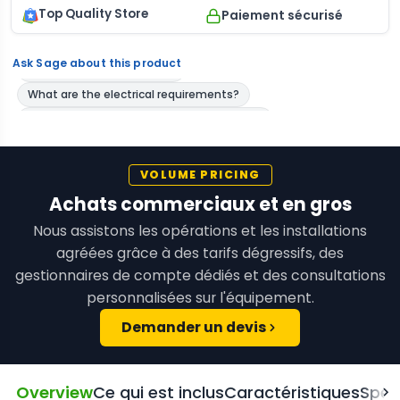
Top Quality Store
Paiement sécurisé
Ask Sage about this product
VOLUME PRICING
Achats commerciaux et en gros
Nous assistons les opérations et les installations
agréées grâce à des tarifs dégressifs, des
gestionnaires de compte dédiés et des consultations
personnalisées sur l'équipement.
Demander un devis
Overview
Ce qui est inclus
Caractéristiques
Spéc