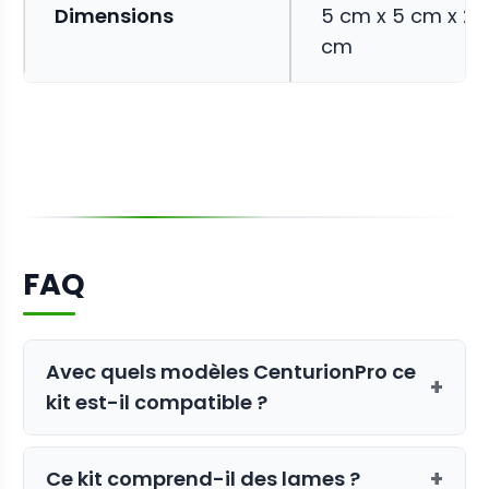
Dimensions
5 cm x 5 cm x 2.
cm
FAQ
Avec quels modèles CenturionPro ce
+
kit est-il compatible ?
Ce kit est compatible avec les modèles
+
Ce kit comprend-il des lames ?
CenturionPro Gladiator, Mini, Original,