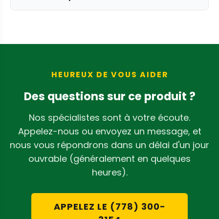
Silver Bullet et Tabletop.
Non, ce kit contient des éléments
d'assemblage tels que des boulons, des
écrous, des rondelles et des vis de
réglage. Les lames de rechange sont
vendues séparément.
HEUREUX DE VOUS AIDER
Des questions sur ce produit ?
Nos spécialistes sont à votre écoute.
Appelez-nous ou envoyez un message, et
nous vous répondrons dans un délai d'un jour
ouvrable (généralement en quelques
heures).
APPELEZ LE (778) 300-