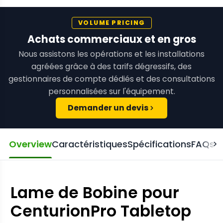
VOLUME PRICING
Achats commerciaux et en gros
Nous assistons les opérations et les installations
agréées grâce à des tarifs dégressifs, des
gestionnaires de compte dédiés et des consultations
personnalisées sur l'équipement.
Demander un devis
Overview
Caractéristiques
Spécifications
FAQs
R
Lame de Bobine pour
CenturionPro Tabletop