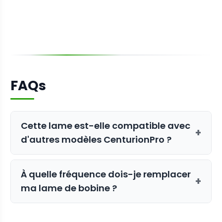
FAQs
Cette lame est-elle compatible avec
+
d'autres modèles CenturionPro ?
Non, cette lame de bobine spécifique
À quelle fréquence dois-je remplacer
est conçue exclusivement pour la
+
ma lame de bobine ?
tondeuse CenturionPro Tabletop. Pour
les autres modèles, veuillez consulter
La fréquence de remplacement dépend
notre
lame de bobine pour tondeuses