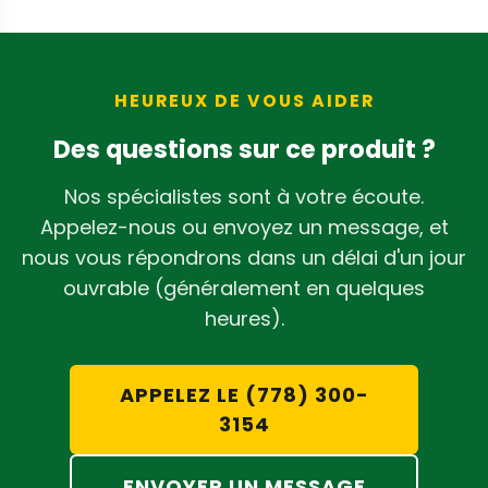
de l'intensité d'utilisation. Nous vous
CenturionPro
.
recommandons d'inspecter
régulièrement vos lames pour détecter
l'usure ou l'émoussement afin de
HEUREUX DE VOUS AIDER
garantir que les composants de votre
Des questions sur ce produit ?
kit de pièces de tondeuse CenturionPro
Tabletop
fonctionnent de manière
Nos spécialistes sont à votre écoute.
optimale.
Appelez-nous ou envoyez un message, et
nous vous répondrons dans un délai d'un jour
ouvrable (généralement en quelques
heures).
APPELEZ LE (778) 300-
3154
ENVOYER UN MESSAGE