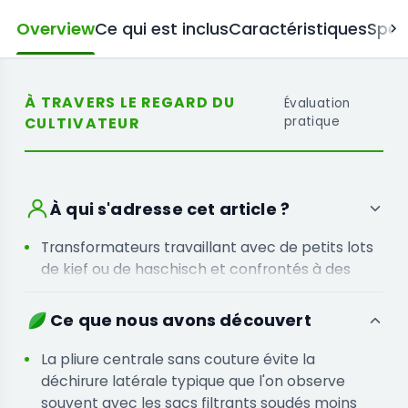
Overview
Ce qui est inclus
Caractéristiques
Spéc
À TRAVERS LE REGARD DU
Évaluation
CULTIVATEUR
pratique
À qui s'adresse cet article ?
Transformateurs travaillant avec de petits lots
de kief ou de haschisch et confrontés à des
problèmes fréquents de rupture de sacs
standard
Ce que nous avons découvert
Extracteurs visant des résultats de haute
pureté et nécessitant un filtre fiable et sans
La pliure centrale sans couture évite la
couture pour leur presse manuelle ou
déchirure latérale typique que l'on observe
hydraulique
souvent avec les sacs filtrants soudés moins