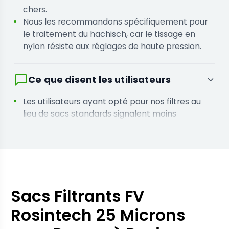
chers.
Nous les recommandons spécifiquement pour
le traitement du hachisch, car le tissage en
nylon résiste aux réglages de haute pression.
Ce que disent les utilisateurs
Les utilisateurs ayant opté pour nos filtres au
lieu de sacs standards signalent moins
d'incidents d'éclatement, ce qui leur fait gagner
du temps en évitant les pressages répétés.
Les opérateurs spécialisés dans les concentrés
de haute pureté affirment que la régularité du
tissage de 25 microns produit un résultat final
plus pur.
Sacs Filtrants FV
Rosintech 25 Microns