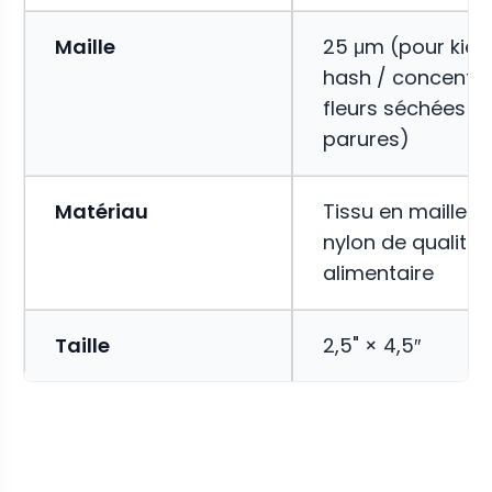
Maille
25 μm (pour kief 
hash / concentré
fleurs séchées /
parures)
Matériau
Tissu en maille d
nylon de qualité
alimentaire
Taille
2,5" × 4,5″