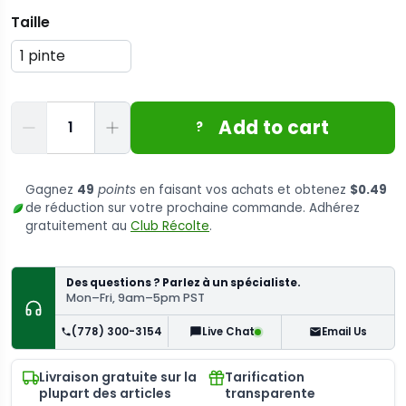
Taille
Quantité
Add to cart
?
Gagnez
49
points
en faisant vos achats et obtenez
$0.49
de réduction sur votre prochaine commande. Adhérez
gratuitement au
Club Récolte
.
Des questions ? Parlez à un spécialiste.
Mon–Fri, 9am–5pm PST
(778) 300-3154
Email Us
Live Chat
Livraison gratuite sur la
Tarification
plupart des articles
transparente