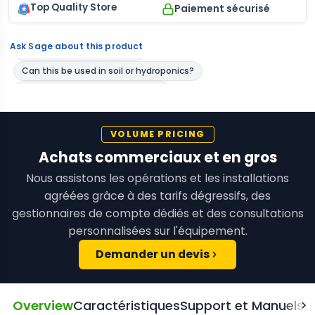
Top Quality Store
Paiement sécurisé
Ask Sage about this product
VOLUME PRICING
Achats commerciaux et en gros
Nous assistons les opérations et les installations
agréées grâce à des tarifs dégressifs, des
gestionnaires de compte dédiés et des consultations
personnalisées sur l'équipement.
Demander un devis
Overview
Caractéristiques
Support et Manuels
F