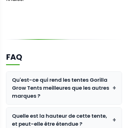
FAQ
Qu'est-ce qui rend les tentes Gorilla
+
Grow Tents meilleures que les autres
marques ?
Les tentes Gorilla Grow Tents sont
Quelle est la hauteur de cette tente,
réputées pour leur construction
+
et peut-elle être étendue ?
supérieure. Elles utilisent un tissu 1680D,