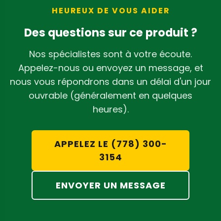
zone de couverture spécifique de la
s'emboîtent solidement et la toile
HEUREUX DE VOUS AIDER
lampe.
s'ajuste parfaitement par-dessus. Pour
Des questions sur ce produit ?
des étapes détaillées, vous pouvez vous
référer aux instructions d'assemblage
Nos spécialistes sont à votre écoute.
fournies.
Appelez-nous ou envoyez un message, et
nous vous répondrons dans un délai d'un jour
ouvrable (généralement en quelques
heures).
APPELEZ LE (778) 300-
3154
ENVOYER UN MESSAGE