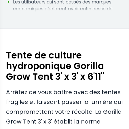
Les utilisateurs qui sont passés des marques
économiques déclarent avoir enfin cessé de
voir un stress lumineux sur leur matériel végétal
Les cultivateurs qui sont passés à ces tentes
rapportent que le cadre rigide reste
parfaitement carré même sous un équipement
d'extraction lourd
Tente de culture
hydroponique Gorilla
Grow Tent 3' x 3' x 6'11"
Arrêtez de vous battre avec des tentes
fragiles et laissant passer la lumière qui
compromettent votre récolte. La Gorilla
Grow Tent 3' x 3' établit la norme