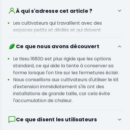
À qui s'adresse cet article ?
Les cultivateurs qui travaillent avec des
espaces petits et dédiés et qui doivent
empêcher les fuites de lumière d'atteindre le
reste de l'installation
Ce que nous avons découvert
Les personnes qui ont besoin d'une structure
haute et sécurisée pouvant s'étendre pour
Le tissu 1680D est plus rigide que les options
s'adapter à la hauteur des plantes tout au long
standard, ce qui aide la tente à conserver sa
du cycle
forme lorsque l'on tire sur les fermetures éclair.
Nous conseillons aux cultivateurs d'utiliser le kit
d'extension immédiatement s'ils ont des
installations de grande taille, car cela évite
l'accumulation de chaleur.
Ce que disent les utilisateurs