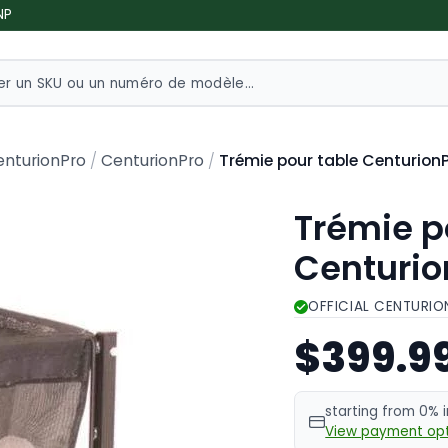
NP
Trémie pour table Centurion
enturionPro
CenturionPro
Trémie p
Centurio
OFFICIAL CENTURIO
$399.9
starting from 0% 
View payment opt