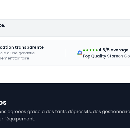
te.
ication transparente
4.8/5 average
cie d'une garantie
Top Quality Store
on Go
nement tarifaire
os
tions agréées grâce à des tarifs dégressifs, des gestionna
ur l'équipement.