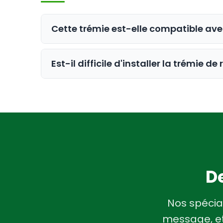
Cette trémie est-elle compatible av
Non, cette trémie spécifique est conçu
Est-il difficile d'installer la trémie 
veuillez consulter notre gamme comp
L'installation est simple et conçue po
récolte.
De
Nos spécia
message, et