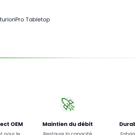
turionPro Tabletop
🚀
ect OEM
Maintien du débit
Durab
 pour le
Restaure la capacité
Fabri