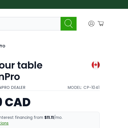
Pro
our table
nPro
NPRO DEALER
MODEL:
CP-1041
9 CAD
interest financing from
$11.11
/mo.
ions