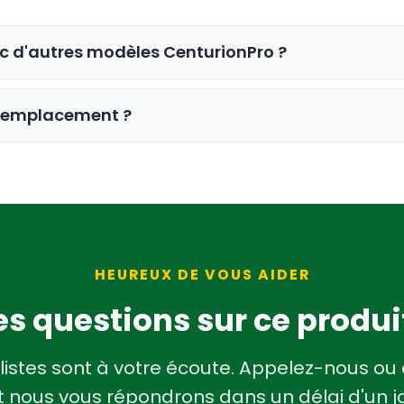
ec d'autres modèles CenturionPro ?
e avec précision pour la tailleuse CenturionPro Ta
de remplacement ?
lète de
pièces de rechange et accessoires Centur
ur un remplacement rapide sur le terrain, minimisan
HEUREUX DE VOUS AIDER
s questions sur ce produi
listes sont à votre écoute. Appelez-nous ou
 nous vous répondrons dans un délai d'un j