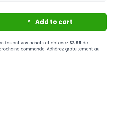
Add to cart
?
n faisant vos achats et obtenez
$3.99
de
e prochaine commande. Adhérez gratuitement au