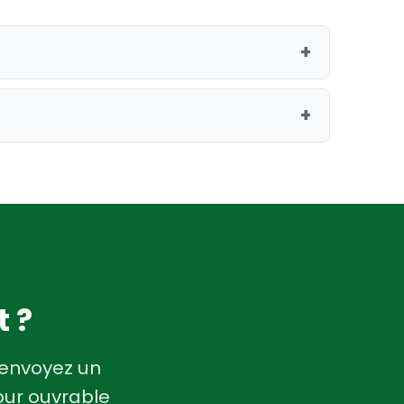
+
bletop. Pour les autres modèles,
+
ionPro
.
t ainsi vos temps d'arrêt pendant la
t ?
 envoyez un
our ouvrable