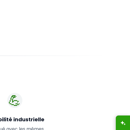
💪
ilité industrielle
A
qué avec les mêmes