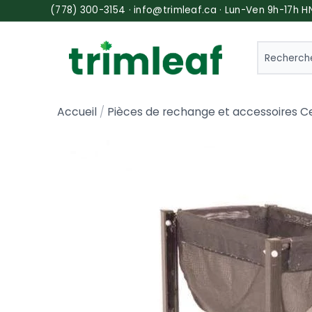
(778) 300-3154 · info@trimleaf.ca · Lun-Ven 9h-17h H
SEARCH
Accueil
Pièces de rechange et accessoires C