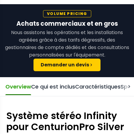
VOLUME PRICING
Achats commerciaux et en gros
Nous assistons les opérations et les installations
agréées grâce à des tarifs dégressifs, des
gestionnaires de compte dédiés et des consultations
personnalisées sur l'équipement.
Demander un devis
Overview
Ce qui est inclus
Caractéristiques
Spéc
Système stéréo Infinity
pour CenturionPro Silver