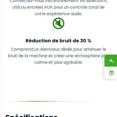
Connectez-vous instantanément via Bluetooth,
USB ou entrées AUX pour un contrôle total de
votre expérience audio.
🔇
Réduction de bruit de 30 %
Comprend un silencieux dédié pour atténuer le
bruit de la machine et créer une atmosphère plus
A
calme et plus agréable.
R