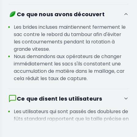
existants afin de maintenir leur ligne de
production en marche
Ce que nous avons découvert
Transformateurs recherchant une plage de
séparation micrométrique précise pour isoler
Les brides incluses maintiennent fermement le
des qualités spécifiques de matière végétale
sac contre le rebord du tambour afin d'éviter
les contournements pendant la rotation à
grande vitesse.
Nous demandons aux opérateurs de changer
immédiatement les sacs s'ils constatent une
accumulation de matière dans le maillage, car
cela réduit les taux de capture.
Ce que disent les utilisateurs
Les utilisateurs qui sont passés des doublures de
fûts standard rapportent que la taille précise en
microns a amélioré leurs rendements de pureté
finaux.