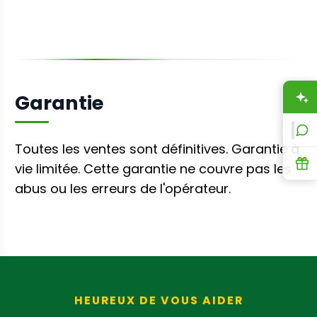
Garantie
A
L
Toutes les ventes sont définitives. Garantie à
R
vie limitée. Cette garantie ne couvre pas les
abus ou les erreurs de l'opérateur.
HEUREUX DE VOUS AIDER