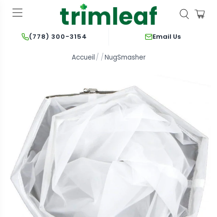
Email Us
(778) 300-3154
Accueil
NugSmasher