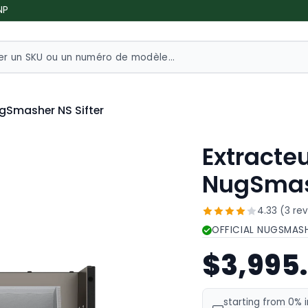
NP
ugSmasher NS Sifter
Extracteu
NugSmash
4.33 (3 re
OFFICIAL NUGSMAS
$3,995
starting from 0% 