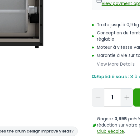
View payment opt
Traite jusqu'à 0,9 
Conception du tamb
réglable
Moteur à vitesse var
Garantie à vie sur t
View More Details
Expédié sous : 3 à
Quantité
Gagnez
3,995
point
réduction sur votr
Club Récolte
.