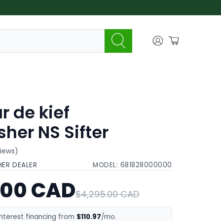
r de kief
er NS Sifter
views)
HER DEALER
MODEL:
681828000000
.00 CAD
$4,295.00 CAD
interest financing from
$110.97
/mo.