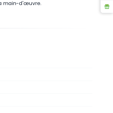
 la main-d'œuvre.
R