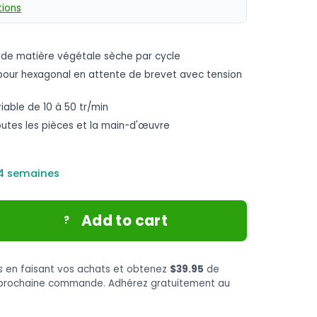
ions
kg de matière végétale sèche par cycle
our hexagonal en attente de brevet avec tension
iable de 10 à 50 tr/min
outes les pièces et la main-d'œuvre
 4 semaines
Add to cart
?
s
en faisant vos achats et obtenez
$39.95
de
e prochaine commande. Adhérez gratuitement au