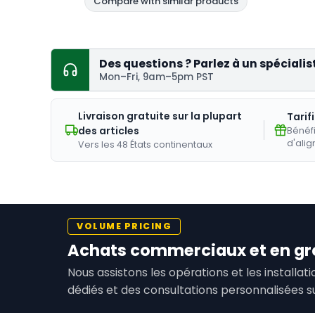
Des questions ? Parlez à un spécialis
Mon–Fri, 9am–5pm PST
Livraison gratuite sur la plupart
Tarif
des articles
Bénéfi
d'alig
Vers les 48 États continentaux
VOLUME PRICING
Achats commerciaux et en gr
Nous assistons les opérations et les installa
dédiés et des consultations personnalisées s