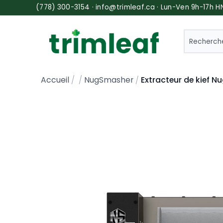
(778) 300-3154 · info@trimleaf.ca · Lun-Ven 9h-17h H
SEARCH
Extracteur de kief N
Accueil
NugSmasher