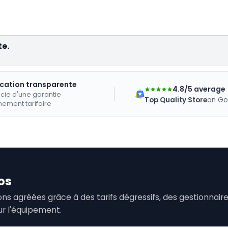
te.
ication transparente
4.8/5 average
cie d'une garantie
Top Quality Store
on Go
nement tarifaire
os
tions agréées grâce à des tarifs dégressifs, des gestionna
ur l'équipement.