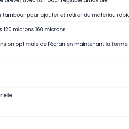
e brevet avec tambour réglable amovible
u tambour pour ajouter et retirer du matériau rap
ns 120 microns 160 microns
ension optimale de l'écran en maintenant la form
ielle