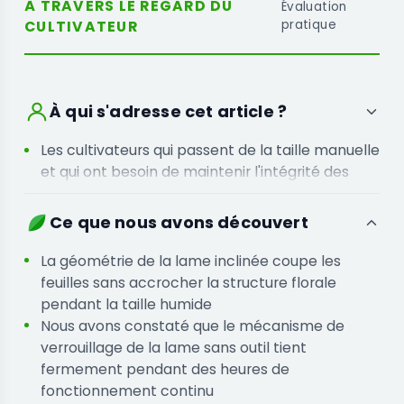
À TRAVERS LE REGARD DU
Évaluation
CULTIVATEUR
pratique
À qui s'adresse cet article ?
Les cultivateurs qui passent de la taille manuelle
et qui ont besoin de maintenir l'intégrité des
fleurs sans la contrainte du travail manuel
Les opérations de petite à moyenne taille qui
Ce que nous avons découvert
ont besoin d'une unité filaire fiable pour des
performances constantes pendant de longues
La géométrie de la lame inclinée coupe les
sessions
feuilles sans accrocher la structure florale
pendant la taille humide
Nous avons constaté que le mécanisme de
verrouillage de la lame sans outil tient
fermement pendant des heures de
fonctionnement continu