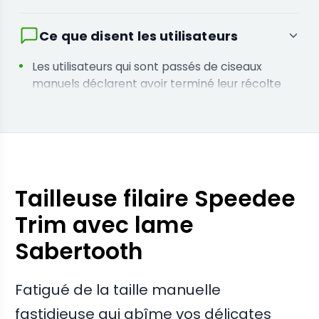
Ce que disent les utilisateurs
Les utilisateurs qui sont passés de ciseaux
manuels déclarent avoir terminé leur récolte
deux fois plus vite
Les cultivateurs qui ont utilisé la boîte de
nettoyage incluse indiquent que le temps de
maintenance a considérablement diminué
après chaque session
Tailleuse filaire Speedee
Trim avec lame
Sabertooth
Fatigué de la taille manuelle
fastidieuse qui abîme vos délicates