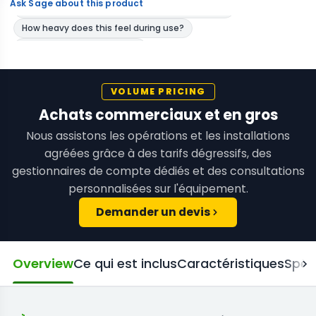
Ask Sage about this product
VOLUME PRICING
Achats commerciaux et en gros
Nous assistons les opérations et les installations
agréées grâce à des tarifs dégressifs, des
gestionnaires de compte dédiés et des consultations
personnalisées sur l'équipement.
Demander un devis
Overview
Ce qui est inclus
Caractéristiques
Spéc