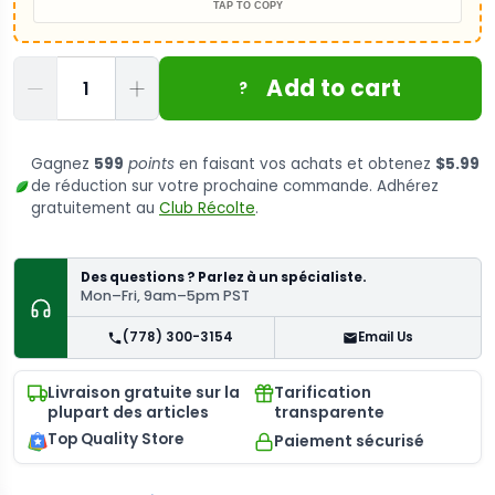
TAP TO COPY
Quantité
Add to cart
?
Gagnez
599
points
en faisant vos achats et obtenez
$5.99
de réduction sur votre prochaine commande. Adhérez
gratuitement au
Club Récolte
.
Des questions ? Parlez à un spécialiste.
Mon–Fri, 9am–5pm PST
(778) 300-3154
Email Us
Livraison gratuite sur la
Tarification
plupart des articles
transparente
Top Quality Store
Paiement sécurisé