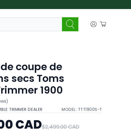
 de coupe de
ns secs Toms
Trimmer 1900
iews)
MBLE TRIMMER DEALER
MODEL:
TTT1900S-T
.00 CAD
$2,499.00 CAD