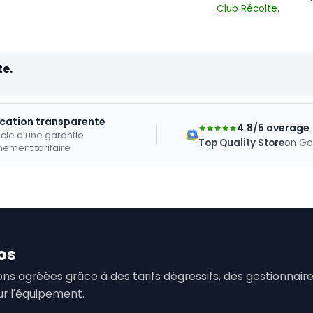
Club Récolte
.
te.
ication transparente
4.8/5 average
cie d'une garantie
Top Quality Store
on Go
nement tarifaire
os
tions agréées grâce à des tarifs dégressifs, des gestionna
ur l'équipement.