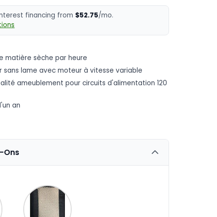
interest financing from
$52.75
/mo.
ions
 de matière sèche par heure
 sans lame avec moteur à vitesse variable
lité ameublement pour circuits d'alimentation 120
d'un an
d-Ons
ant
tity
Variant
Quantity
tor
selector
of