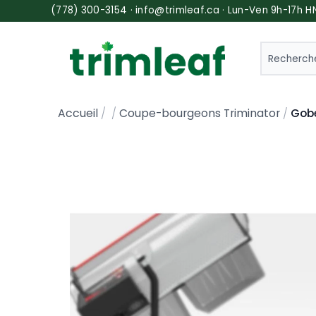
(778) 300-3154 · info@trimleaf.ca · Lun-Ven 9h-17h H
SEARCH
Gobe
Accueil
Coupe-bourgeons Triminator