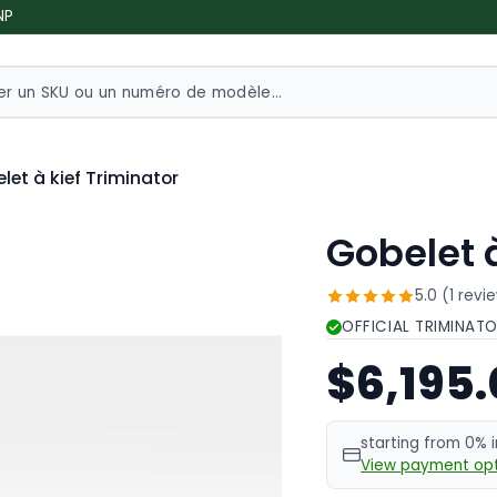
NP
let à kief Triminator
Gobelet à
5.0 (1 revi
OFFICIAL TRIMINAT
$6,195
starting from 0% 
View payment opt