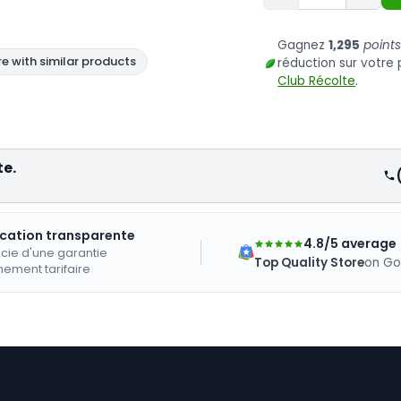
Gagnez
1,295
point
réduction sur votr
Club Récolte
.
te.
ication transparente
4.8/5 average
cie d'une garantie
Top Quality Store
on Go
nement tarifaire