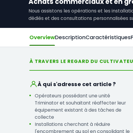
Achats commerciaux et en gr
Nous assistons les opérations et les installa
dédiés et des consultations personnalisées s
Overview
Description
Caractéristiques
À TRAVERS LE REGARD DU CULTIVATE
À qui s'adresse cet article ?
Opérateurs possédant une unité
Triminator et souhaitant réaffecter leur
équipement existant à des tâches de
collecte
Installations cherchant à réduire
l'encombrement au sol en consolidant le