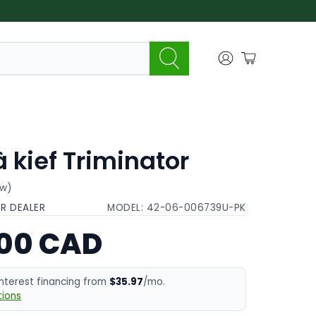
 kief Triminator
ew)
OR DEALER
MODEL:
42-06-006739U-PK
.00 CAD
interest financing from
$35.97
/mo.
ions