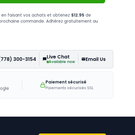
s
en faisant vos achats et obtenez
$12.95
de
e prochaine commande. Adhérez gratuitement au
Live Chat
(778) 300-3154
Email Us
Available now
Paiement sécurisé
Paiements sécurisés SSL
ogle