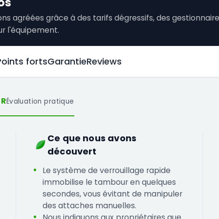
os
tions agréées grâce à des tarifs dégressifs, des gestionna
ur l'équipement.
Points forts
Garantie
Reviews
UR
Évaluation pratique
Ce que nous avons
découvert
Le système de verrouillage rapide
immobilise le tambour en quelques
secondes, vous évitant de manipuler
des attaches manuelles.
Nous indiquons aux propriétaires que