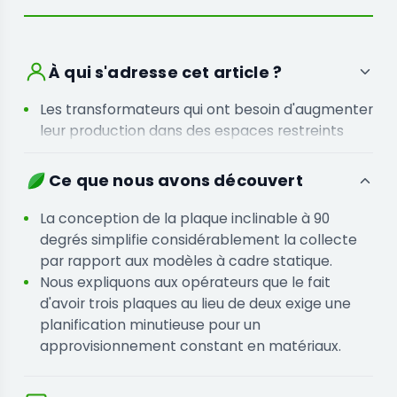
À qui s'adresse cet article ?
Les transformateurs qui ont besoin d'augmenter
leur production dans des espaces restreints
sans agrandir leurs installations
Les opérateurs qui perdent du temps à
Ce que nous avons découvert
déplacer les produits entre plusieurs machines
et qui ont besoin d'un flux de travail unifié
La conception de la plaque inclinable à 90
degrés simplifie considérablement la collecte
par rapport aux modèles à cadre statique.
Nous expliquons aux opérateurs que le fait
d'avoir trois plaques au lieu de deux exige une
planification minutieuse pour un
approvisionnement constant en matériaux.