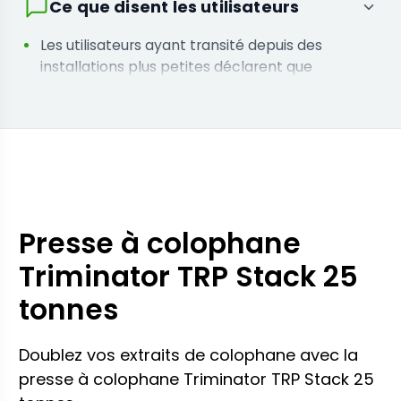
Ce que disent les utilisateurs
Les utilisateurs ayant transité depuis des
installations plus petites déclarent que
l'augmentation de la capacité a éliminé leurs
heures supplémentaires de fin de semaine
Les acheteurs ayant opté pour cet appareil
affirment que l'amélioration de la visibilité sur le
processus de pressage a réduit leur taux de lots
gâchés
Presse à colophane
Triminator TRP Stack 25
tonnes
Doublez vos extraits de colophane avec la
presse à colophane Triminator TRP Stack 25