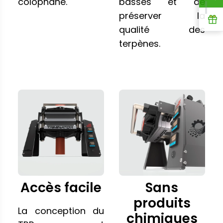
colophane.
basses et de
préserver la
R
qualité des
terpènes.
Accès facile
Sans
produits
La conception du
chimiques