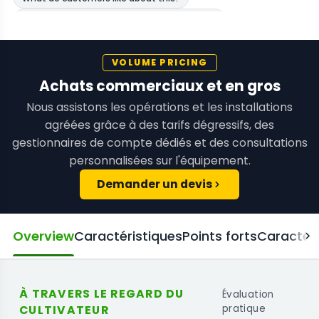
VOLUME PRICING
Achats commerciaux et en gros
Nous assistons les opérations et les installations
agréées grâce à des tarifs dégressifs, des
gestionnaires de compte dédiés et des consultations
personnalisées sur l'équipement.
Demander un devis
Overview
Caractéristiques
Points forts
Caractéri
À TRAVERS LE REGARD DU
Évaluation
CULTIVATEUR
pratique