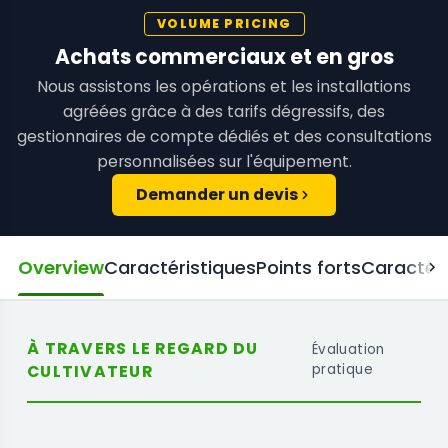
VOLUME PRICING
Achats commerciaux et en gros
Nous assistons les opérations et les installations
agréées grâce à des tarifs dégressifs, des
gestionnaires de compte dédiés et des consultations
personnalisées sur l'équipement.
Demander un devis
Overview
Caractéristiques
Points forts
Caractéri
À TRAVERS LE REGARD DU
Évaluation
CULTIVATEUR
pratique