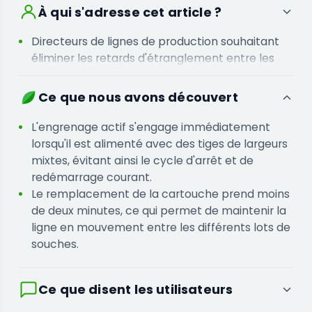
À qui s'adresse cet article ?
Directeurs de lignes de production souhaitant
éliminer les retards d'étranglement entre les
étapes de récolte et de post-traitement
Installations ayant des difficultés à maintenir
Ce que nous avons découvert
des débits constants en raison d'un blocage de
leur équipement actuel sur des tailles de tiges
L'engrenage actif s'engage immédiatement
variables
lorsqu'il est alimenté avec des tiges de largeurs
mixtes, évitant ainsi le cycle d'arrêt et de
redémarrage courant.
Le remplacement de la cartouche prend moins
de deux minutes, ce qui permet de maintenir la
ligne en mouvement entre les différents lots de
souches.
Ce que disent les utilisateurs