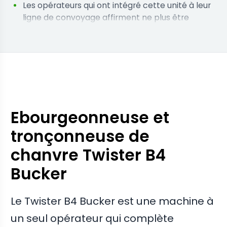
Les opérateurs qui ont intégré cette unité à leur
ligne de convoyage affirment ne plus être
confrontés à des goulots d'étranglement
manuels.
Les utilisateurs qui sont passés du dégainage
manuel signalent une diminution significative de
la fatigue des employés sur des postes de huit
heures.
Ebourgeonneuse et
tronçonneuse de
chanvre Twister B4
Bucker
Le Twister B4 Bucker est une machine à
un seul opérateur qui complète