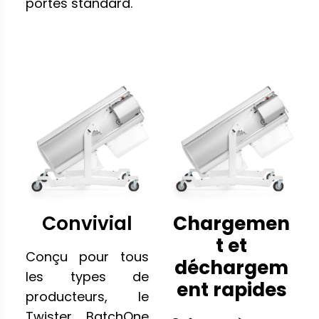
portes standard.
Convivial
Chargemen
t et
Conçu pour tous
déchargem
les types de
ent rapides
producteurs, le
Twister BatchOne