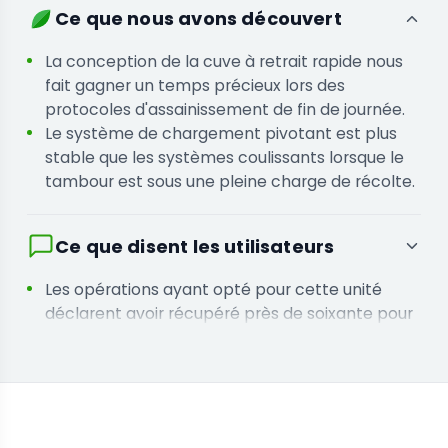
Responsables d'installations qui nécessitent
Ce que nous avons découvert
une finition standardisée et reproductible de
leur biomasse sur plusieurs lots de récolte
La conception de la cuve à retrait rapide nous
fait gagner un temps précieux lors des
protocoles d'assainissement de fin de journée.
Le système de chargement pivotant est plus
stable que les systèmes coulissants lorsque le
tambour est sous une pleine charge de récolte.
Ce que disent les utilisateurs
Les opérations ayant opté pour cette unité
déclarent avoir récupéré près de soixante pour
cent de leur budget de main-d'œuvre
précédent.
Les responsables ayant intégré la conception
des roulettes disent avoir facilement
reconfiguré l'agencement de leur site de