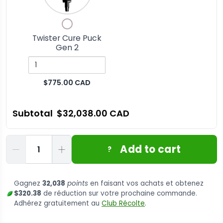
Cure
Checkbox
Puck
for
Gen
Twister Cure Puck
Twister
Gen 2
2
Cure
Puck
Gen
$775.00 CAD
2
Subtotal
$32,038.00 CAD
Quantité
Add to cart
?
Gagnez
32,038
points
en faisant vos achats et obtenez
$320.38
de réduction sur votre prochaine commande.
Adhérez gratuitement au
Club Récolte
.