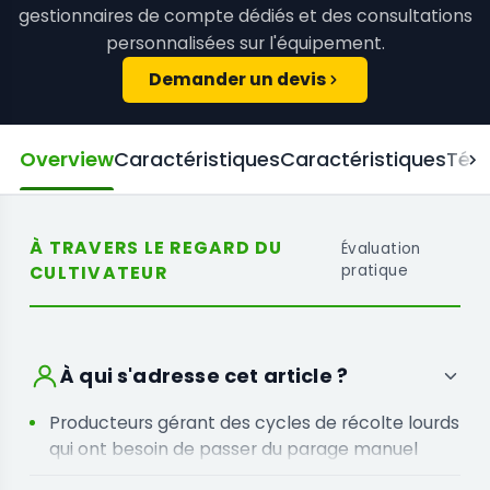
gestionnaires de compte dédiés et des consultations
personnalisées sur l'équipement.
Demander un devis
Overview
Caractéristiques
Caractéristiques
Tél
À TRAVERS LE REGARD DU
Évaluation
CULTIVATEUR
pratique
À qui s'adresse cet article ?
Producteurs gérant des cycles de récolte lourds
qui ont besoin de passer du parage manuel
intensif au traitement mécanique