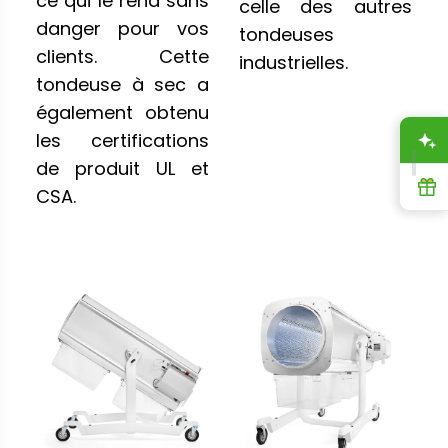
ce qui le rend sans
celle des autres
danger pour vos
tondeuses
clients. Cette
industrielles.
tondeuse à sec a
également obtenu
les certifications
A
de produit UL et
R
CSA.