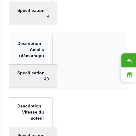
9
Amplis
(démarrage)
A
R
49
Vitesse du
moteur