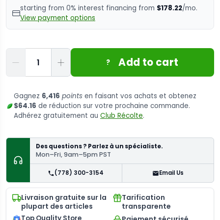
starting from 0% interest financing from
$178.22
/mo.
View payment options
Quantité
Add to cart
?
Gagnez
6,416
points
en faisant vos achats et obtenez
$64.16
de réduction sur votre prochaine commande.
Adhérez gratuitement au
Club Récolte
.
Des questions ? Parlez à un spécialiste.
Mon–Fri, 9am–5pm PST
(778) 300-3154
Email Us
Livraison gratuite sur la
Tarification
plupart des articles
transparente
Top Quality Store
Paiement sécurisé