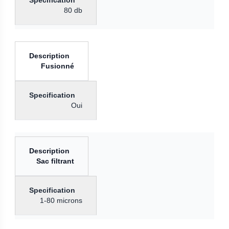
80 db
Fusionné
Oui
Sac filtrant
1-80 microns