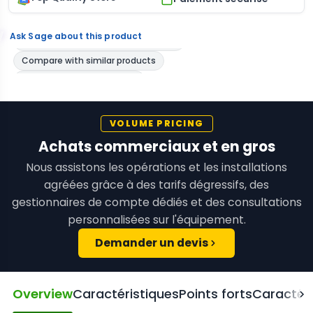
Ask Sage about this product
VOLUME PRICING
Achats commerciaux et en gros
Nous assistons les opérations et les installations
agréées grâce à des tarifs dégressifs, des
gestionnaires de compte dédiés et des consultations
personnalisées sur l'équipement.
Demander un devis
Overview
Caractéristiques
Points forts
Caractéri