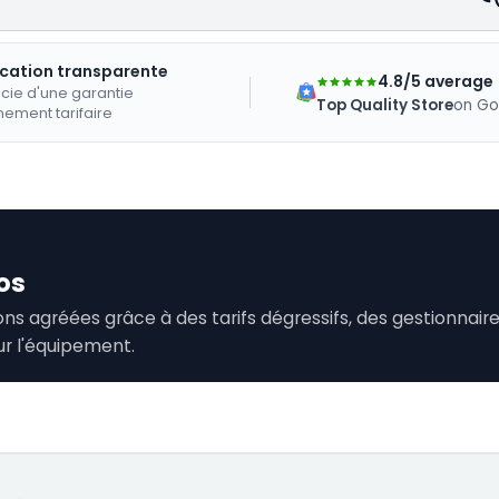
ication transparente
4.8/5 average
cie d'une garantie
Top Quality Store
on Go
nement tarifaire
os
tions agréées grâce à des tarifs dégressifs, des gestionna
ur l'équipement.