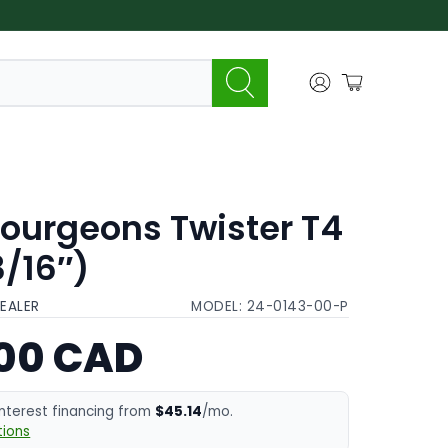
bourgeons Twister T4
3/16″)
DEALER
MODEL:
24-0143-00-P
.00 CAD
interest financing from
$45.14
/mo.
ions