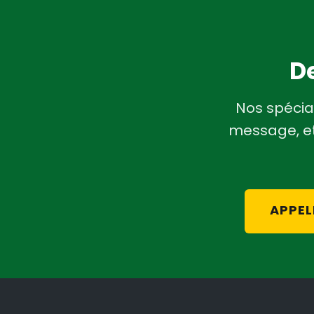
De
Nos spécia
message, et
APPEL