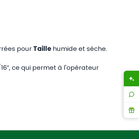
rrées pour
Taille
humide et sèche.
16″, ce qui permet à l'opérateur
A
L
R