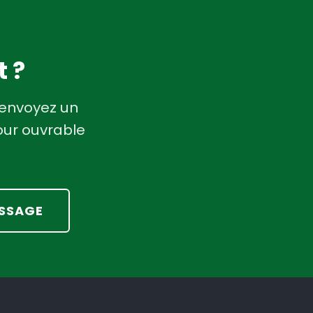
t ?
 envoyez un
our ouvrable
SSAGE