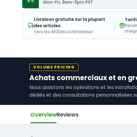
Mon–Fri, 9am–5pm PST
Livraison gratuite sur la plupart
Tarif
des articles
Bénéfi
d'alig
Vers les 48 États continentaux
VOLUME PRICING
Achats commerciaux et en gr
Nous assistons les opérations et les installa
dédiés et des consultations personnalisées s
Overview
Reviews