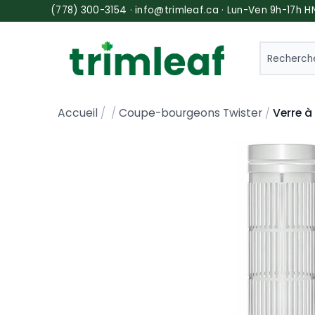
(778) 300-3154 · info@trimleaf.ca · Lun-Ven 9h-17h H
SEARCH
Verre à
Accueil
Coupe-bourgeons Twister