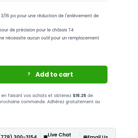
 3/16 po pour une réduction de l'enlèvement de
ur de précision pour le châssis T4
 ne nécessite aucun outil pour un remplacement
Add to cart
?
s
en faisant vos achats et obtenez
$16.25
de
e prochaine commande. Adhérez gratuitement au
Live Chat
(778) 300-3154
Email Us