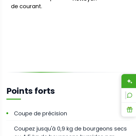
de courant.
A
Points forts
L
R
Coupe de précision
Coupez jusqu'à 0,9 kg de bourgeons secs