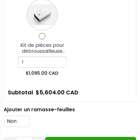
Quantity
of
Kit
de
Checkbox
pièces
for
pour
Kit de pièces pour
Kit
débroussailleuse
débroussailleuse
de
Twister T6
Twister
pièces
pour
T6
$1,095.00 CAD
débroussailleuse
Twister
T6
Subtotal
$5,604.00 CAD
Ajouter un ramasse-feuilles