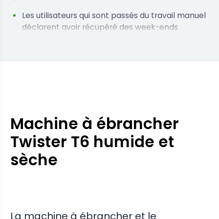
Les utilisateurs qui sont passés du travail manuel
déclarent avoir récupéré des week-ends
entiers auparavant consacrés aux tâches de
taille.
Les opérateurs qui ont adopté cette unité
affirment que la vitesse de production
constante a éliminé le goulet d'étranglement
dans leur flux de travail de récolte.
Machine à ébrancher
Twister T6 humide et
sèche
La machine à ébrancher et le