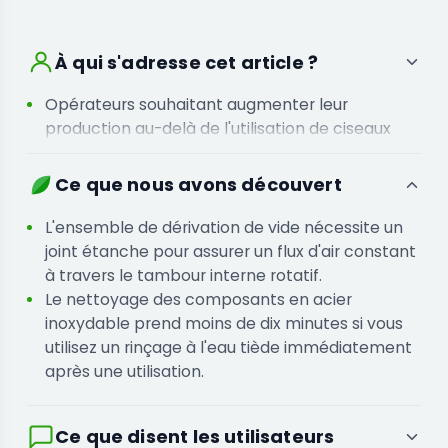
À qui s'adresse cet article ?
Opérateurs souhaitant augmenter leur
production au-delà de l'utilisation de ciseaux
manuels, sans investir dans de grandes
machines industrielles.
Ce que nous avons découvert
Producteurs qui privilégient la portabilité et ont
besoin de déplacer leur équipement entre
L'ensemble de dérivation de vide nécessite un
différentes stations de traitement ou sites.
joint étanche pour assurer un flux d'air constant
à travers le tambour interne rotatif.
Le nettoyage des composants en acier
inoxydable prend moins de dix minutes si vous
utilisez un rinçage à l'eau tiède immédiatement
après une utilisation.
Ce que disent les utilisateurs