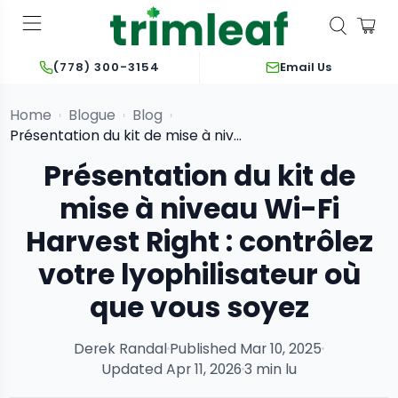
Email Us
(778) 300-3154
Home
Blogue
Blog
›
›
›
Présentation du kit de mise à niveau Wi-Fi Harv...
Présentation du kit de
mise à niveau Wi-Fi
Harvest Right : contrôlez
votre lyophilisateur où
que vous soyez
Derek Randal
Published Mar 10, 2025
Updated Apr 11, 2026
3 min lu