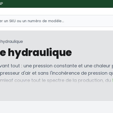
NP
hydraulique
e hydraulique
vant tout : une pression constante et une chaleur 
presseur d'air et sans l'incohérence de pression q
mleaf couvre tout le spectre de la production, du
iminator TRP Stack
capable de faire fonctionner p
chez une presse à vis manuelle ? Parcourez les
Pre
 la collection
Presses à Rosin
.