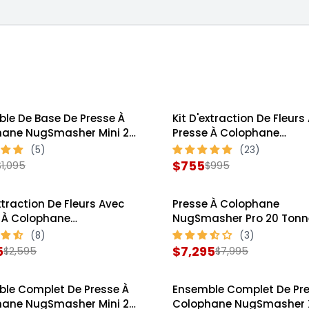
le De Base De Presse À
Kit D'extraction De Fleurs
SALE
hane NugSmasher Mini 2
Presse À Colophane
s
NugSmasher Mini 2 Tonn
$755
$1,095
$995
R
E
xtraction De Fleurs Avec
Presse À Colophane
G
SALE
 À Colophane
NugSmasher Pro 20 Tonn
U
asher XP 12 Tonnes
L
5
$7,295
$2,595
$7,995
R
A
E
R
le Complet De Presse À
Ensemble Complet De Pre
G
P
SALE
hane NugSmasher Mini 2
Colophane NugSmasher X