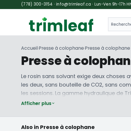
(778) 300-3154 · info@trimleaf.ca · Lun-Ven 9h-17h H
SEARCH
Accueil
Presse à colophane
Presse à colophane 
›
›
Presse à colophan
Le rosin sans solvant exige deux choses a
les deux, sans bouteille de CO2, sans com
les sessions. La gamme hydraulique de Tri
des lots personnels de 5 grammes, au
Tr
Afficher plus
configuration empilable au sol. Vous cher
complète d'extraction sans solvant, visitez
Presse à colophane
Presse à colophane
Also in Presse à colophane
électrique
manuelle