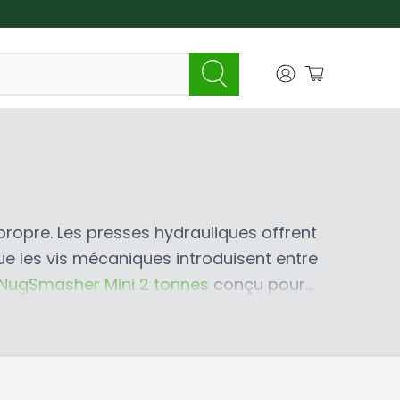
propre. Les presses hydrauliques offrent
ue les vis mécaniques introduisent entre
NugSmasher Mini 2 tonnes
conçu pour
lusieurs presses commerciales dans une
sses à rosin manuelles
. Pour la gamme