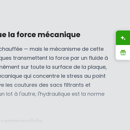
E
9
,
N
$
5
N
S
5
C
O
A
,
A
W
L
9
D
O
E
que la force mécanique
9
N
F
A
5
S
O
e chauffée — mais le mécanisme de cette
C
A
R
R
ques transmettent la force par un fluide à
A
L
$
D
E
1
rmément sur toute la surface de la plaque,
,
F
,
écanique qui concentre le stress au point
N
O
1
 les coutures des sacs filtrants et
O
R
9
 lot à l'autre, l'hydraulique est la norme
W
$
5
O
2
C
N
,
A
S
0
D
le commerciale
A
9