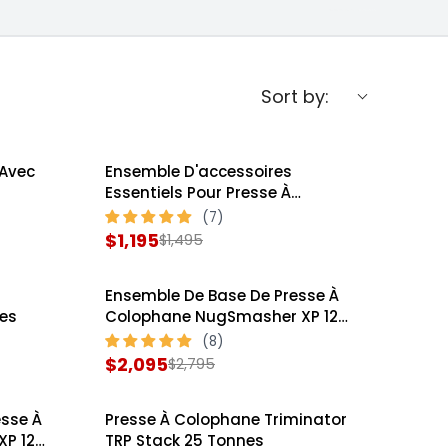
Sort by:
 Avec
Ensemble D'accessoires
SALE
Essentiels Pour Presse À
es
Colophane NugSmasher Mini 2
Tonnes
$1,195
$1,495
R
E
Ensemble De Base De Presse À
G
SALE
es
Colophane NugSmasher XP 12
U
Tonnes
L
$2,095
$2,795
R
A
E
R
sse À
Presse À Colophane Triminator
G
P
P 12
TRP Stack 25 Tonnes