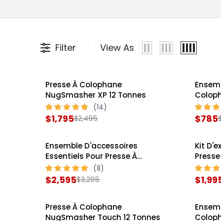
Filter
View As
Presse À Colophane
Ensemb
SALE
SALE
NugSmasher XP 12 Tonnes
Colop
Tonne
$1,795
$785
$2,495
R
R
E
E
Ensemble D'accessoires
Kit D'e
G
G
SALE
SALE
Essentiels Pour Presse À
Presse
U
U
Colophane NugSmasher XP 12
NugSm
L
L
Tonnes
$2,595
$1,99
$3,295
R
R
A
A
E
E
R
R
Presse À Colophane
Ensemb
G
G
P
P
SALE
SALE
NugSmasher Touch 12 Tonnes
Colop