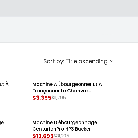
tout en préparant le matériel pour un
 les petites exploitations aux puissances
ondeuses en acier
abilité et la performance, permettant aux
noxydable de
ualité médicale
enturionPro
Sort by:
Title ascending
Et À
Machine À Ébourgeonner Et À
SALE
Tronçonner Le Chanvre
CenturionPro HP Mini Bucker
$3,395
$11,795
R
E
G
ge
Machine D'ébourgeonnage
U
SALE
CenturionPro HP3 Bucker
L
$13,695
$31,295