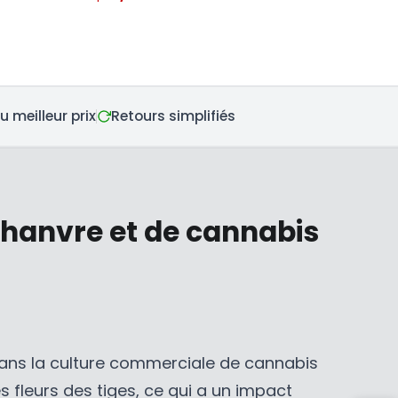
R
A
E
R
G
P
U
R
L
I
A
C
 meilleur prix
Retours simplifiés
R
E
P
$
R
1
I
1
 chanvre et de cannabis
C
,
E
7
$
9
3
5
1
C
,
A
2
D
dans la culture commerciale de cannabis
9
,
s fleurs des tiges, ce qui a un impact