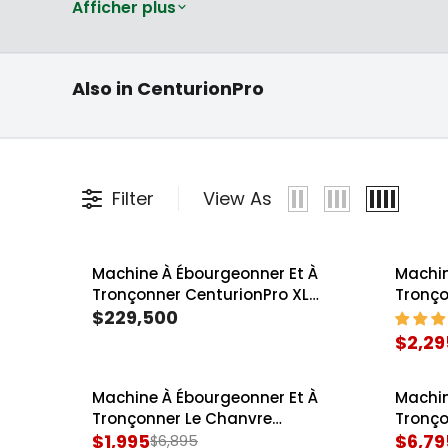
retirent la biomasse des tiges rapidement
Afficher plus
Centurion Pro
traitement ultérieur. Des unités compac
Trimmer –
Machines
industrielles telles que la
CenturionPro XL
Pièces de rechange
automatiques pour
Coupe
et accessoires
tailler les
comme
cultivateurs d'augmenter leur production 
Also in CenturionPro
CenturionPro
bourgeons
Centu
Filter
View As
Machine À Ébourgeonner Et À
Machin
SALE
Tronçonner CenturionPro XL
Tronço
MegaBucker
$229,500
Centur
R
$2,29
E
R
G
E
Machine À Ébourgeonner Et À
Machin
U
G
SALE
SALE
Tronçonner Le Chanvre
Tronço
L
U
CenturionPro HP TableTop
$1,995
Centur
$6,79
$6,895