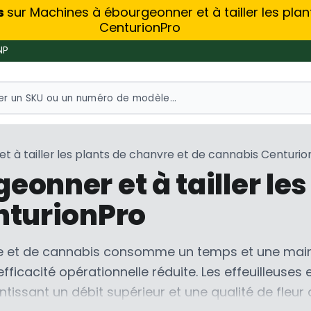
s
sur Machines à ébourgeonner et à tailler les pla
CenturionPro
NP
 à tailler les plants de chanvre et de cannabis Centurio
onner et à tailler le
nturionPro
re et de cannabis consomme un temps et une main
fficacité opérationnelle réduite. Les effeuilleuse
antissant un débit supérieur et une qualité de fle