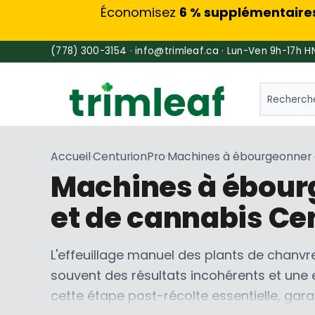
Économisez
6 % supplémentaire
(778) 300-3154 · info@trimleaf.ca · Lun-Ven 9h-17h H
SEARCH
Accueil
CenturionPro
Machines à ébourgeonner et
›
›
Machines à ébourge
et de cannabis Ce
L'effeuillage manuel des plants de chanv
souvent des résultats incohérents et une e
cette étape post-récolte essentielle, gar