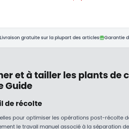
R
L
E
A
G
R
U
P
L
R
A
I
Livraison gratuite sur la plupart des articles
Garantie du
R
C
P
E
R
$
I
6
 et à tailler les plants de
C
,
E
5
e Guide
$
9
1
5
l de récolte
6
C
,
A
4
D
elles pour optimiser les opérations post-récolte 
9
,
ement le travail manuel associé à la séparation de