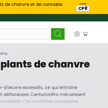
nts de chanvre et de cannabis
CODE
CP6
nPro
s plants de chanvre
-d'œuvre excessifs, ce qui entraîne
s et défloreuses CenturionPro mécanisent
ur constante. Ces machines puissantes