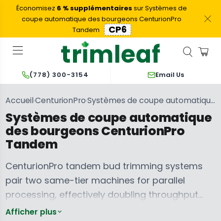
Économisez
6 % supplémentaires
sur Systèmes de
coupe automatique des bourgeons CenturionPro
CP6
Tandem
Email Us
(778) 300-3154
Accueil
CenturionPro
Systèmes de coupe automatique des bourgeons CenturionPro Tandem
›
›
Systèmes de coupe automatique
des bourgeons CenturionPro
Tandem
CenturionPro tandem bud trimming systems
pair two same-tier machines for parallel
processing, effectively doubling throughput
Machines à
without the footprint penalty of stepping up to
ébourgeonner et
Centurion Pro
Afficher plus
à tailler les
Trimmer –