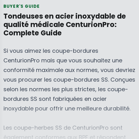
P
P
BUYER'S GUIDE
R
R
Tondeuses en acier inoxydable de
I
I
qualité médicale CenturionPro:
C
C
Complete Guide
E
E
$
$
Si vous aimez les coupe-bordures
3
2
CenturionPro mais que vous souhaitez une
4
3
,
,
conformité maximale aux normes, vous devriez
3
3
vous procurer les coupe-bordures SS. Conçues
9
9
selon les normes les plus strictes, les coupe-
5
5
bordures SS sont fabriquées en acier
C
C
A
A
inoxydable pour offrir une meilleure durabilité.
D
D
,
,
Les coupe-herbes SS de CenturionPro sont
N
N
également conformes aux BPF et répondent
O
O