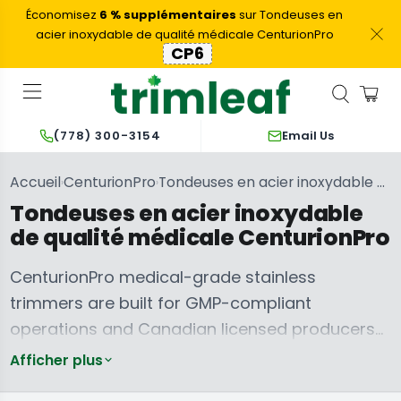
Économisez
6 % supplémentaires
sur Tondeuses en
acier inoxydable de qualité médicale CenturionPro
CP6
Email Us
(778) 300-3154
Accueil
CenturionPro
Tondeuses en acier inoxydable de qualité médicale CenturionPro
›
›
Tondeuses en acier inoxydable
de qualité médicale CenturionPro
CenturionPro medical-grade stainless
trimmers are built for GMP-compliant
operations and Canadian licensed producers
Machines à
running facilities under strict sanitation
ébourgeonner et
Centurion Pro
Afficher plus
à tailler les
Trimmer –
requirements. Full 304 stainless steel
Pièces de
plants de
Machines
rechange et
chanvre et de
automatiques